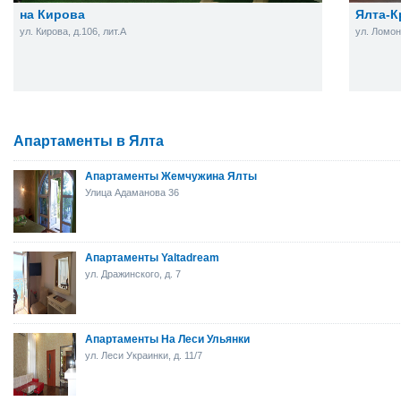
на Кирова
Ялта-К
ул. Кирова, д.106, лит.А
ул. Ломоно
Апартаменты в Ялта
Апартаменты Жемчужина Ялты
Улица Адаманова 36
Апартаменты Yaltadream
ул. Дражинского, д. 7
Апартаменты На Леси Ульянки
ул. Леси Украинки, д. 11/7