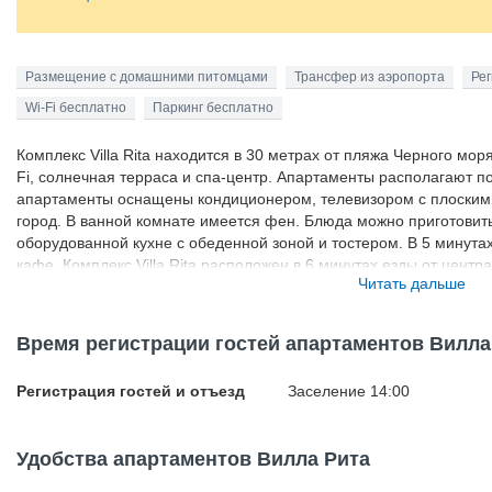
Размещение с домашними питомцами
Трансфер из аэропорта
Рег
Wi-Fi бесплатно
Паркинг бесплатно
Комплекс Villa Rita находится в 30 метрах от пляжа Черного мор
Fi, солнечная терраса и спа-центр. Апартаменты располагают 
апартаменты оснащены кондиционером, телевизором с плоским 
город. В ванной комнате имеется фен. Блюда можно приготовит
оборудованной кухне с обеденной зоной и тостером. В 5 минута
кафе. Комплекс Villa Rita расположен в 6 минутах езды от центр
Читать дальше
Чехова. Расстояние от комплекса до аэропорта Симферополя со
трансфера.
Время регистрации гостей апартаментов Вилла
Регистрация гостей и отъезд
Заселение 14:00
Удобства апартаментов Вилла Рита