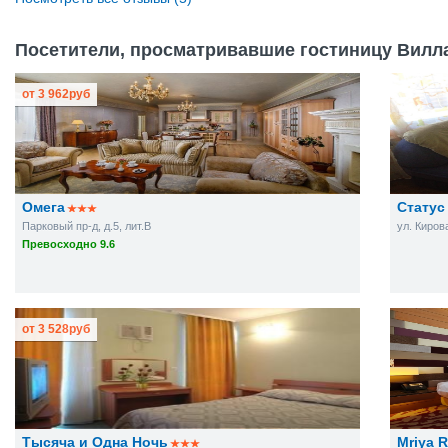
Посетители, просматривавшие гостиницу Вилла 
от
3 962
руб
Омега
Статус
Парковый пр-д, д.5, лит.В
ул. Кирова
Превосходно 9.6
от
3 528
руб
Тысяча и Одна Ночь
Mriya 