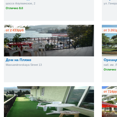
шоссе Алупкинское, 2
ул. Генер
Отлично 8.0
от
2 433
руб
от
3 261
Дом на Пляже
Ореанд
Massandrovskaya Street 13
наб. им. Л
Отлично 
от
724
ру