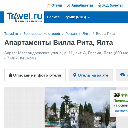
Отели
Авиабилеты
Ж/Д билеты
Рубли (RUB)
Валюта:
Travel.ru
Бронирование отелей
Россия
Ялта
Вилла Рита
Апартаменты Вилла Рита, Ялта
Адрес:
Массандровская улица, д. 11, лит. А
,
Россия
,
Ялта
(800 ме
- 7 мин. пешком)
Описание и фото отеля
Отель на карте
Превосх
на основ
Посмотр