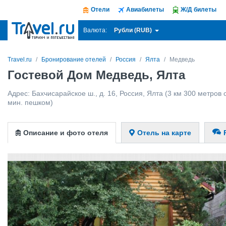
Отели
Авиабилеты
Ж/Д билеты
Рубли (RUB)
Валюта:
Travel.ru
Бронирование отелей
Россия
Ялта
Медведь
Гостевой Дом Медведь, Ялта
Адрес:
Бахчисарайское ш., д. 16
,
Россия
,
Ялта
(3 км 300 метров о
мин. пешком)
Описание и фото отеля
Отель на карте