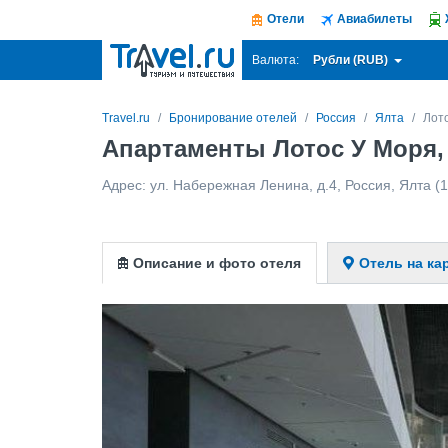
Отели
Авиабилеты
Рубли (RUB)
Валюта:
Travel.ru
Бронирование отелей
Россия
Ялта
Лот
Апартаменты Лотос У Моря,
Адрес:
ул. Набережная Ленина, д.4
,
Россия
,
Ялта
(1
Описание и фото отеля
Отель на ка