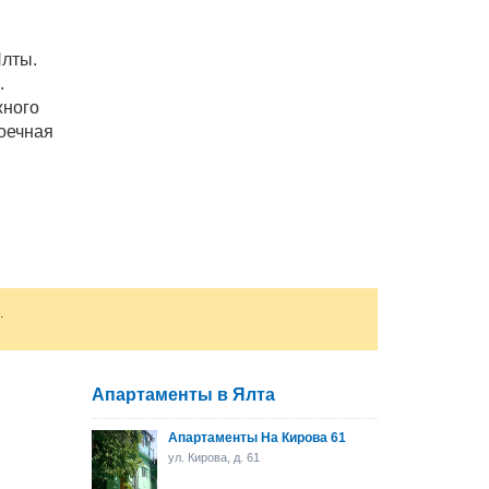
Ялты.
.
жного
моечная
ти Wi-
ы
и
.
Апартаменты в Ялта
Апартаменты На Кирова 61
ул. Кирова, д. 61