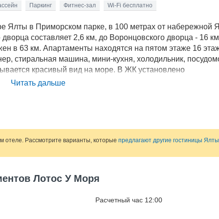
ассейн
Паркинг
Фитнес-зал
Wi-Fi бесплатно
е Ялты в Приморском парке, в 100 метрах от набережной 
дворца составляет 2,6 км, до Воронцовского дворца - 16 км
 в 63 км. Апартаменты находятся на пятом этаже 16 эта
нер, стиральная машина, мини-кухня, холодильник, посудо
ывается красивый вид на море. В ЖК установлено
артой доступа. В стоимость проживания входят доступ к се
Читать дальше
рочих удобств апартаментов имеется спа-центр. Апартамент
 50 метрах от частного пляжа. В непосредственной близост
теля могут получить скидку 10%.
ом отеле. Рассмотрите варианты, которые
предлагают другие гостиницы Ялты
ментов Лотос У Моря
Расчетный час 12:00