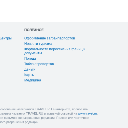
ПОЛЕЗНОЕ
 центры
Оформление загранпаспортов
Новости туризма
Формальности пересечения границ и
документы
Погода
Табло аэропортов
Деньги
Карты
Медицина
льзование материалов TRAVEL.RU в интернете, полное или
казанием названия TRAVEL.RU и активной ссылкой на
www.travel.ru
,
ется письменное разрешение редакции. Полная или частичная
ного разрешения редакции.