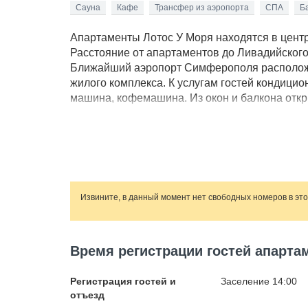
Сауна
Кафе
Трансфер из аэропорта
СПА
Б
Апартаменты Лотос У Моря находятся в центр
Расстояние от апартаментов до Ливадийского 
Ближайший аэропорт Симферополя расположен
жилого комплекса. К услугам гостей кондицио
машина, кофемашина. Из окон и балкона откр
видеонаблюдение, консьерж, лифты с личной к
Fi, полотенца и постельное белье. В числе п
находятся в 100 от пешеходной набережной и
расположен ресторан "Фабрикант", где гости о
Извините, в данный момент нет свободных номеров в эт
Время регистрации гостей апарта
Регистрация гостей и
Заселение 14:00
отъезд