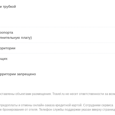
и трубкой
ропорта
лнительную плату)
ерритории
ящих
ерритории запрещено
оставлены объектами размещения. Travel.ru не несет ответственности за во
 предоплаты и отмены онлайн-заказа кредитной картой. Сотрудники сервиса
е бронирования от отеля. Телефон службы поддержки указан вверху страниц