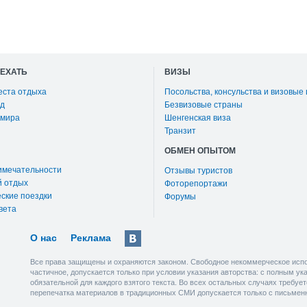
ОЕХАТЬ
ВИЗЫ
еста отдыха
Посольства, консульства и визовые
д
Безвизовые страны
 мира
Шенгенская виза
Транзит
ОБМЕН ОПЫТОМ
имечательности
Отзывы туристов
й отдых
Фоторепортажи
ские поездки
Форумы
вета
О нас
Реклама
Все права защищены и охраняются законом. Свободное некоммерческое испо
частичное, допускается только при условии указания авторства: с полным у
обязательной для каждого взятого текста. Во всех остальных случаях требу
перепечатка материалов в традиционных СМИ допускается только с письмен