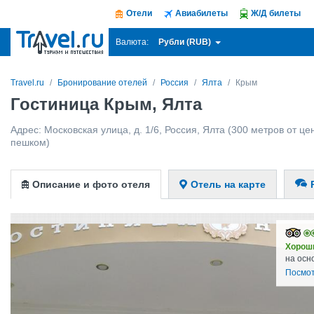
Отели
Авиабилеты
Ж/Д билеты
Рубли (RUB)
Валюта:
Travel.ru
Бронирование отелей
Россия
Ялта
Крым
Гостиница Крым, Ялта
Адрес:
Московская улица, д. 1/6
,
Россия
,
Ялта
(300 метров от цен
пешком)
Описание и фото отеля
Отель на карте
Хорош
на осн
Посмот