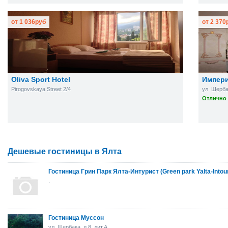
от
1 036
руб
от
2 370
Oliva Sport Hotel
Импер
Pirogovskaya Street 2/4
ул. Щерба
Отлично 
Дешевые гостиницы в Ялта
Гостиница Грин Парк Ялта-Интурист (Green park Yalta-Intour
.
Гостиница Муссон
ул. Щербака, д.8, лит.А