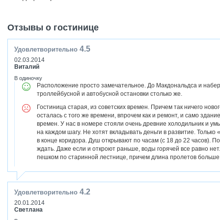
Отзывы о гостинице
4.5
Удовлетворительно
02.03.2014
Виталий
В одиночку
Расположение просто замечательное. До Макдональдса и набер
троллейбусной и автобусной остановки столько же.
Гостиница старая, из советских времен. Причем так ничего ново
осталась с того же времени, впрочем как и ремонт, и само здани
времен. У нас в номере стояли очень древние холодильник и ум
на каждом шагу. Не хотят вкладывать деньги в развитие. Только
в конце коридора. Душ открывают по часам (с 18 до 22 часов). 
ждать. Даже если и откроют раньше, воды горячей все равно не
пешком по старинной лестнице, причем длина пролетов больше
4.2
Удовлетворительно
20.01.2014
Светлана