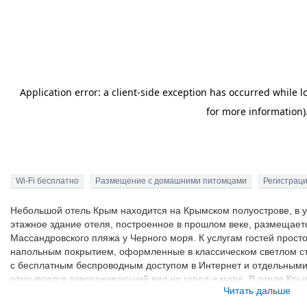
Wi-Fi бесплатно
Размещение с домашними питомцами
Регистраци
Небольшой отель Крым находится на Крымском полуострове, в у
этажное здание отеля, построенное в прошлом веке, размещаетс
Массандровского пляжа у Черного моря. К услугам гостей прос
напольным покрытием, оформленные в классическом светлом ст
с бесплатным беспроводным доступом в Интернет и отдельными
открывается завораживающий вид на город и море. В отеле Крым
Читать дальше
регистрации. Городской автовокзал Ялты расположен в 1,8 км от