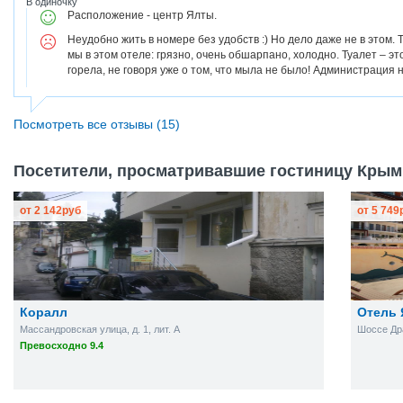
В одиночку
Расположение - центр Ялты.
Неудобно жить в номере без удобств :) Но дело даже не в этом.
мы в этом отеле: грязно, очень обшарпано, холодно. Туалет – эт
горела, не говоря уже о том, что мыла не было! Администрация 
Посмотреть все отзывы (15)
Посетители, просматривавшие гостиницу Крым,
от
2 142
руб
от
5 749
Коралл
Отель 
Массандровская улица, д. 1, лит. А
Шоссе Др
Превосходно 9.4