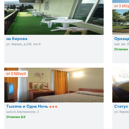
от
3 261
на Кирова
Ореанд
ул. Кирова, д.106, лит.А
наб. им. Л
Отлично 
от
3 528
руб
Тысяча и Одна Ночь
Статус
шоссе Алупкинское, 2
ул. Кирова
Отлично 8.0