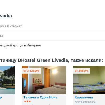
vadia
уп в Интернет
ка
водной доступ в Интернет
иницу DHostel Green Livadia, также искали:
от
3 528
руб
от
246
руб
р
Тысяча и Одна Ночь
Каравелла
Kirova Street 65/2