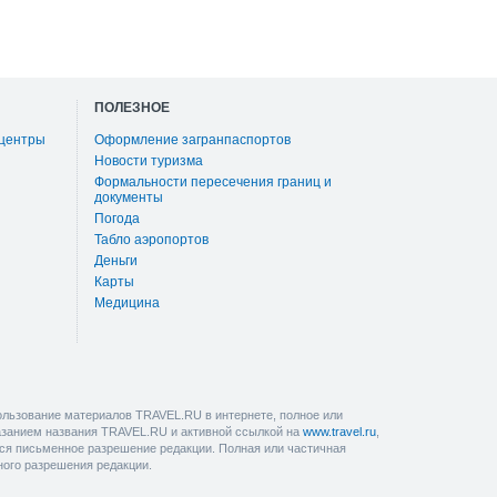
ПОЛЕЗНОЕ
 центры
Оформление загранпаспортов
Новости туризма
Формальности пересечения границ и
документы
Погода
Табло аэропортов
Деньги
Карты
Медицина
льзование материалов TRAVEL.RU в интернете, полное или
казанием названия TRAVEL.RU и активной ссылкой на
www.travel.ru
,
ется письменное разрешение редакции. Полная или частичная
ного разрешения редакции.