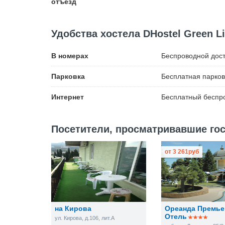
отъезд
Удобства хостела DHostel Green Li
В номерах
Беспроводной
дост
Парковка
Бесплатная
парков
Интернет
Бесплатный
беспро
Посетители, просматривавшие гост
от
3 261
руб
на Кирова
Ореанда Премье
Отель
ул. Кирова, д.106, лит.А