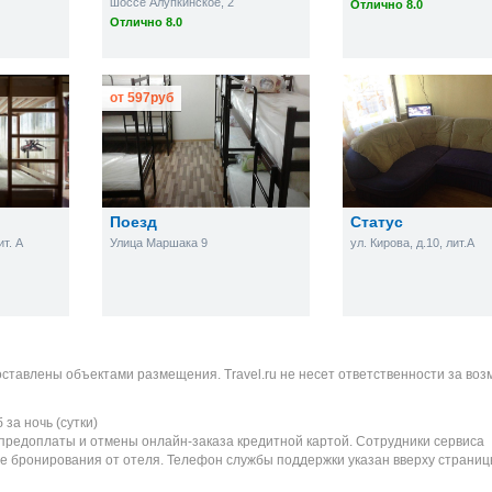
шоссе Алупкинское, 2
Отлично 8.0
Отлично 8.0
от
597
руб
Поезд
Статус
ит. А
Улица Маршака 9
ул. Кирова, д.10, лит.А
оставлены объектами размещения. Travel.ru не несет ответственности за во
б
за ночь (сутки)
 предоплаты и отмены онлайн-заказа кредитной картой. Сотрудники сервиса
е бронирования от отеля. Телефон службы поддержки указан вверху страниц