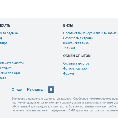
ОЕХАТЬ
ВИЗЫ
еста отдыха
Посольства, консульства и визовые
д
Безвизовые страны
 мира
Шенгенская виза
Транзит
ОБМЕН ОПЫТОМ
имечательности
Отзывы туристов
й отдых
Фоторепортажи
ские поездки
Форумы
вета
О нас
Реклама
Все права защищены и охраняются законом. Свободное некоммерческое испо
частичное, допускается только при условии указания авторства: с полным у
обязательной для каждого взятого текста. Во всех остальных случаях требу
перепечатка материалов в традиционных СМИ допускается только с письмен