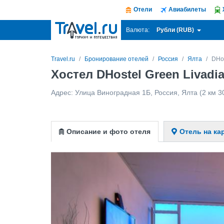
Отели
Авиабилеты
Рубли (RUB)
Валюта:
Travel.ru
Бронирование отелей
Россия
Ялта
DHos
Хостел DHostel Green Livadia
Адрес:
Улица Виноградная 1Б
,
Россия
,
Ялта
(2 км 3
Описание и фото отеля
Отель на ка