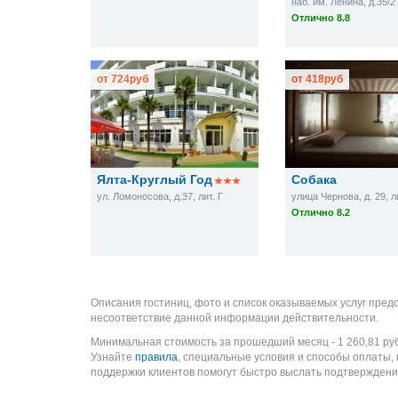
наб. им. Ленина, д.35/2
Отлично 8.8
от
724
руб
от
418
руб
Ялта-Круглый Год
Собака
ул. Ломоносова, д.37, лит. Г
улица Чернова, д. 29, л
Отлично 8.2
Описания гостиниц, фото и список оказываемых услуг пред
несоответствие данной информации действительности.
Минимальная стоимость за прошедший месяц -
1 260,81
ру
Узнайте
правила
, специальные условия и способы оплаты,
поддержки клиентов помогут быстро выслать подтверждени