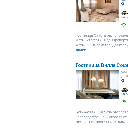
на о
Гостиница Спарта расположена
Ялты. Расстояние до аэропорт
Ялты - 2,5 километра. Два кор
Далее
Гостиница Вилла Соф
улиц
д. 3
на о
Бутик-отель Villa Sofia распол
непосредственной близости от
Чехова. Обставленные итальян