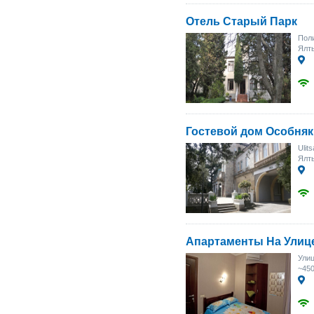
Отель Старый Парк
Поли
Ялты
Гостевой дом Особняк
Ulit
Ялт
Апартаменты На Улиц
Улиц
~45