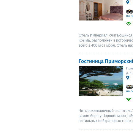
на о
Отель Империал, считающийся
Крыма, расположен в историчес
всего в 400 м от моря. Отель н
Гостиница Приморски
Прим
д. 4
на о
Четырехзвездочный спа-отель "
самом берегу Черного моря, в 
в стильных нейтральных тонах