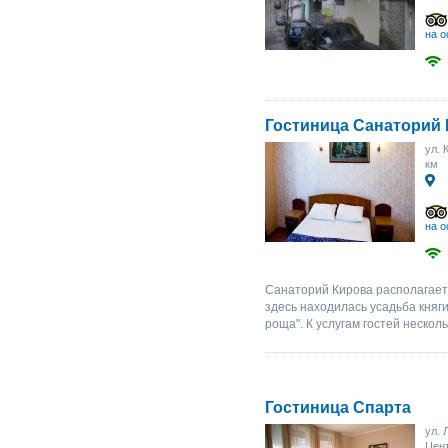
на о
Гостиница Санаторий
ул. 
км
на о
Санаторий Кирова располагаетс
здесь находилась усадьба княг
роща". К услугам гостей несколь
Гостиница Спарта
ул. 
Цент