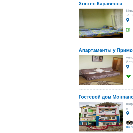
Хостел Каравелла
Kiro
~1.3
Апартаменты у Примо
улиц
Ялты
Гостевой дом Монпан
Щор
м
на о