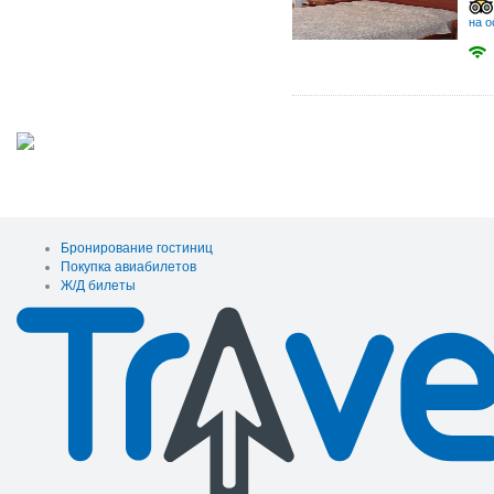
на о
Бронирование гостиниц
Покупка авиабилетов
Ж/Д билеты