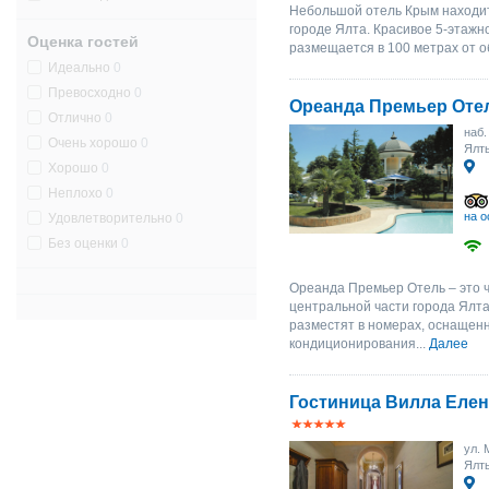
Небольшой отель Крым находит
городе Ялта. Красивое 5-этажн
Оценка гостей
размещается в 100 метрах от о
Идеально
0
Превосходно
0
Ореанда Премьер Оте
Отлично
0
наб.
Очень хорошо
0
Ялт
Хорошо
0
Неплохо
0
на о
Удовлетворительно
0
Без оценки
0
Ореанда Премьер Отель – это 
центральной части города Ялта
разместят в номерах, оснащен
кондиционирования...
Далее
Гостиница Вилла Елен
ул. 
Ялт