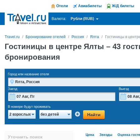
Отели
Авиабилеты
Ж/Д билеты
Рубли (RUB)
Валюта:
Travel.ru
Бронирование отелей
Россия
Ялта
Гостиницы в центр
Гостиницы в центре Ялты
– 43 гос
бронирования
Город или название отеля
Заезд
Выезд
Август
2026
В номере будут проживать
Пн
Вт
Ср
Чт
Пт
Сб
Вс
Пн
Найти
2 взрослых
без детей
27
28
29
30
31
1
2
27
3
4
5
6
7
8
9
3
Цена
Звезды
Оценка гост
Уточнить поиск