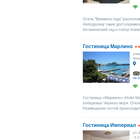
Отель "Времена года" располож
Неподалеку такие достопримеч
ботанический сад и собор Алек
Гостиница Марлино
улиц
Ялт
на о
Гостиница «Мариино» (Hotel Mar
побережье Черного моря. Отель
Размещение гостей происходит
Гостиница Империал
ул. 
~1.2