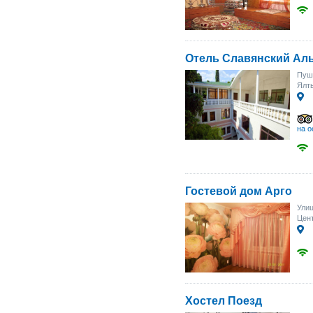
Отель Славянский Ал
Пуш
Ялт
на о
Гостевой дом Арго
Ули
Цент
Хостел Поезд