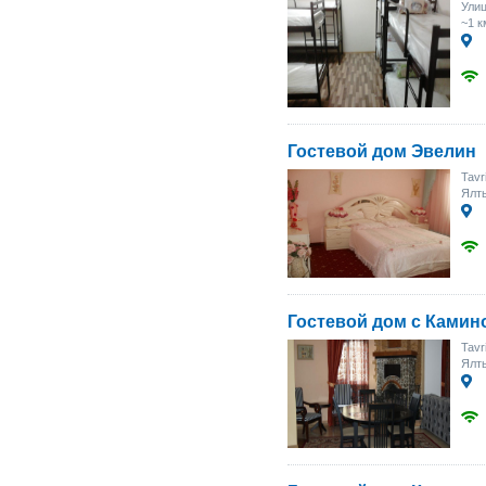
Ули
~1 к
Гостевой дом Эвелин
Tavr
Ялты
Гостевой дом с Камин
Tavr
Ялты