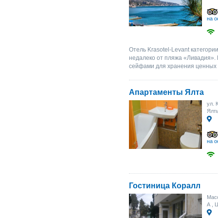
на о
Отель Krasotel-Levant категори
недалеко от пляжа «Ливадия».
сейфами для хранения ценных 
Апартаменты Ялта
ул. 
Ялт
на о
Гостиница Коралл
Масс
А
, 