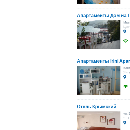
Апартаменты Дом на 
Mass
Цен
Апартаменты Irini Apa
Kali
Ялты
Отель Крымский
ул. 
~1.1