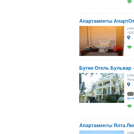
Апартаменты АпартОт
улиц
~20
Бутик Отель Бульвар
улиц
Ялт
на о
Апартаменты Ялта Лю
улиц