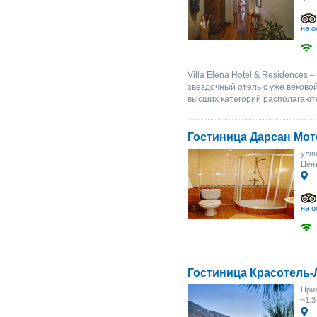
на о
Villa Elena Hotel & Residences 
звездочный отель с уже веково
высших категорий располагаютс
Гостиница Дарсан Мот
улиц
Цент
на о
Гостиница Красотель-
При
~1.3