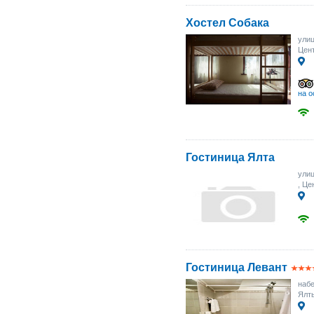
Хостел Собака
улиц
Цент
на о
Гостиница Ялта
улиц
, Це
Гостиница Левант
набе
Ялты