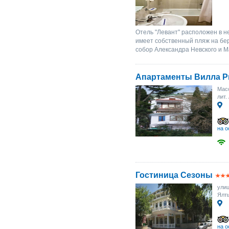
Отель "Левант" расположен в 
имеет собственный пляж на бе
собор Александра Невского и М
Апартаменты Вилла Р
Масс
лит.
на о
Гостиница Сезоны
улиц
Ялт
на о