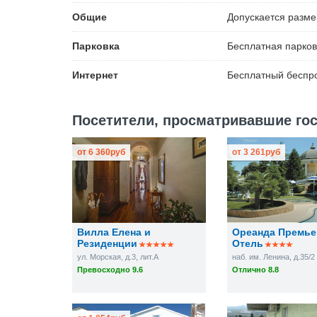
Общие
Допускается разм
Парковка
Бесплатная
парков
Интернет
Бесплатный
беспро
Посетители, просматривавшие гос
от
6 360
руб
от
3 261
руб
Вилла Елена и
Ореанда Премье
Резиденции
Отель
ул. Морская, д.3, лит.А
наб. им. Ленина, д.35/2
Превосходно 9.6
Отлично 8.8