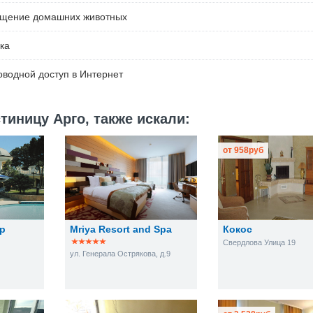
ещение домашних животных
ка
водной доступ в Интернет
тиницу Арго, также искали:
от
958
руб
р
Mriya Resort and Spa
Кокос
Свердлова Улица 19
ул. Генерала Острякова, д.9