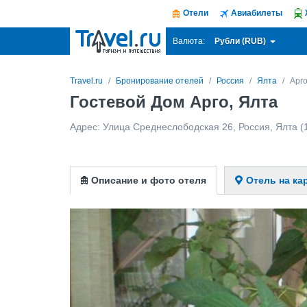
Отели
Авиабилеты
Рубли (RUB)
Валюта:
Travel.ru
Бронирование отелей
Россия
Ялта
Арг
Гостевой Дом Арго, Ялта
Адрес:
Улица Среднеслободская 26
,
Россия
,
Ялта
(1
Описание и фото отеля
Отель на ка