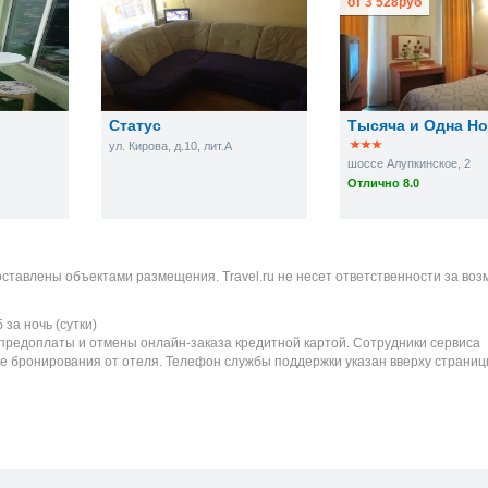
от
3 528
руб
Статус
Тысяча и Одна Н
ул. Кирова, д.10, лит.А
шоссе Алупкинское, 2
Отлично 8.0
оставлены объектами размещения. Travel.ru не несет ответственности за во
б
за ночь (сутки)
 предоплаты и отмены онлайн-заказа кредитной картой. Сотрудники сервиса
е бронирования от отеля. Телефон службы поддержки указан вверху страниц