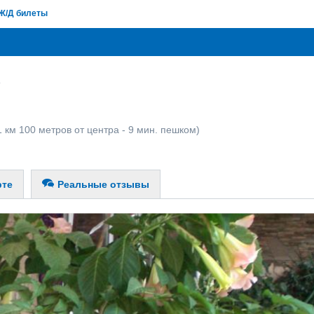
Ж/Д билеты
о
 км 100 метров от центра - 9 мин. пешком)
рте
Реальные отзывы