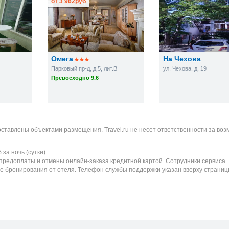
от
3 962
руб
Омега
На Чехова
Парковый пр-д, д.5, лит.В
ул. Чехова, д. 19
Превосходно 9.6
оставлены объектами размещения. Travel.ru не несет ответственности за во
б
за ночь (сутки)
 предоплаты и отмены онлайн-заказа кредитной картой. Сотрудники сервиса
е бронирования от отеля. Телефон службы поддержки указан вверху страниц