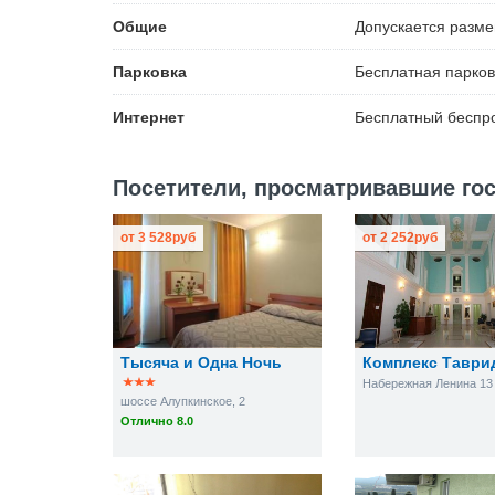
Общие
Допускается разм
Парковка
Бесплатная
парков
Интернет
Бесплатный
беспро
Посетители, просматривавшие гос
от
3 528
руб
от
2 252
руб
Тысяча и Одна Ночь
Комплекс Таври
Набережная Ленина 13
шоссе Алупкинское, 2
Отлично 8.0