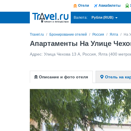
Отели
Авиабилеты
Рубли (RUB)
Валюта:
Travel.ru
Бронирование отелей
Россия
Ялта
На 
Апартаменты На Улице Чехо
Адрес:
Улица Чехова 13 А
,
Россия
,
Ялта
(400 метров
Описание и фото отеля
Отель на ка