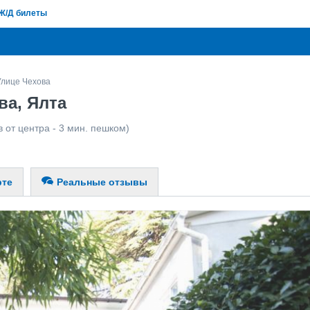
Ж/Д билеты
Улице Чехова
ва, Ялта
 от центра - 3 мин. пешком)
рте
Реальные отзывы