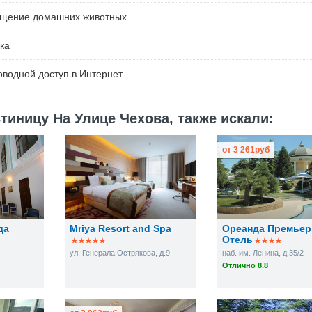
ещение домашних животных
ка
водной доступ в Интернет
тиницу На Улице Чехова, также искали:
от
3 261
руб
да
Mriya Resort and Spa
Ореанда Премьер
Отель
ул. Генерала Острякова, д.9
наб. им. Ленина, д.35/2
Отлично 8.8