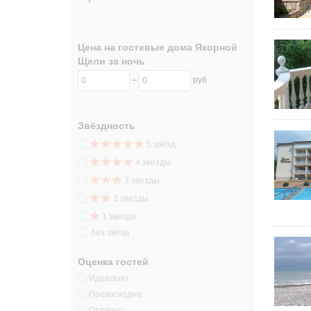
Цена на гостевые дома Якорной
Щели за ночь
–
руб
Звёздность
5 звёзд
4 звезды
3 звезды
2 звезды
1 звезда
без звёзд
Оценка гостей
Идеально
Превосходно
Отлично