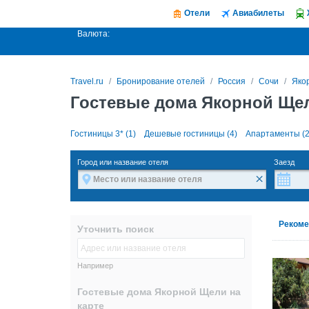
Отели
Авиабилеты
Валюта:
Travel.ru
Бронирование отелей
Россия
Сочи
Яко
Гостевые дома Якорной Ще
Гостиницы 3* (1)
Дешевые гостиницы (4)
Апартаменты (2
Город или название отеля
Заезд
×
Рекоме
Уточнить поиск
Например
Гостевые дома Якорной Щели на
карте