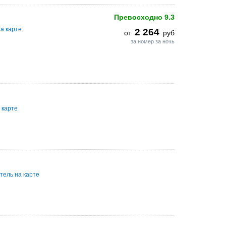
Превосходно
9.3
а карте
2 264
от
руб
за номер за ночь
 карте
тель на карте