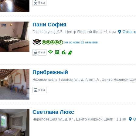
9 км
Пани София
Главная ул., д.9/5
, Центр Якорной Щели ~1.4 км
Отель н
на основе 11 отзывов
8 км
Прибрежный
Якорная щель, Главная ул., д. 7, лит. А
, Центр Якорной Щел
9 км
Светлана Люкс
Череповецкая ул., д. 97
, Центр Якорной Щели ~1.1 км
О