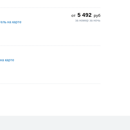
5 492
от
руб
за номер за ночь
ель на карте
на карте