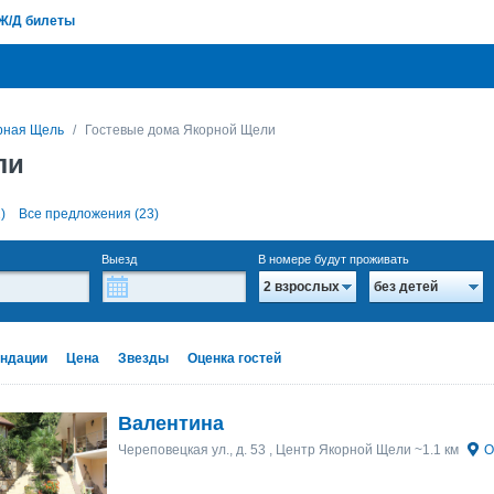
Ж/Д билеты
рная Щель
Гостевые дома Якорной Щели
ли
)
Все предложения (23)
Выезд
В номере будут проживать
2 взрослых
без детей
ндации
Цена
Звезды
Оценка гостей
Валентина
Череповецкая ул., д. 53
, Центр Якорной Щели ~1.1 км
О