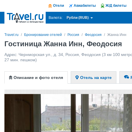
Отели
Авиабилеты
Ж/Д билеты
Рубли (RUB)
Валюта:
Travel.ru
Бронирование отелей
Россия
Феодосия
Жанна Инн
Гостиница Жанна Инн, Феодосия
Адрес:
Чернморская ул., д. 34
,
Россия
,
Феодосия
(3 км 100 метро
27 мин. пешком)
Описание и фото отеля
Отель на карте