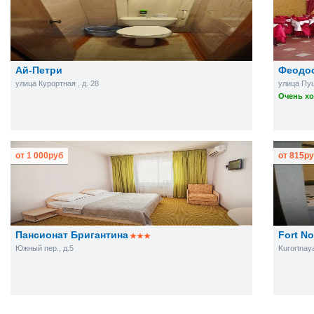
Ай-Петри
Феодо
улица Курортная , д. 28
улица Пуш
Очень хо
от
1 000
руб
от
815
ру
Пансионат Бригантина
Fort No
Южный пер., д.5
Kurortnaya