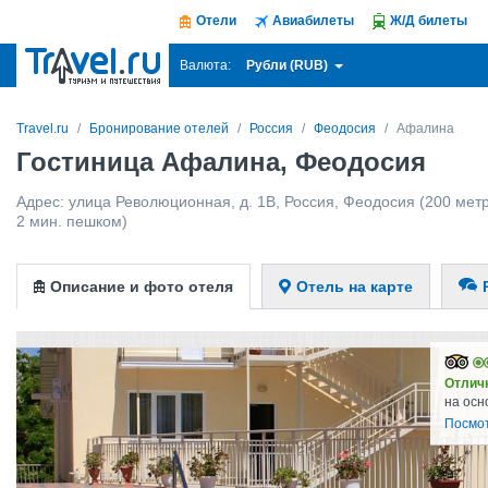
Отели
Авиабилеты
Ж/Д билеты
Рубли (RUB)
Валюта:
Travel.ru
Бронирование отелей
Россия
Феодосия
Афалина
Гостиница Афалина, Феодосия
Адрес:
улица Революционная, д. 1В
,
Россия
,
Феодосия
(200 метр
2 мин. пешком)
Описание и фото отеля
Отель на карте
Отлич
на осн
Посмо