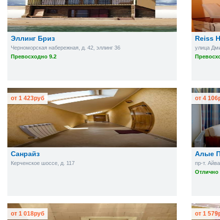
Эллинг Бриз
Reiss H
Черноморская набережная, д. 42, эллинг 36
улица Дми
Превосходно 9.2
Превосхо
от
1 423
руб
от
4 106
Санрайз
Алые 
Керченское шоссе, д. 117
пр-т. Айва
Отлично 
от
1 018
руб
от
1 579