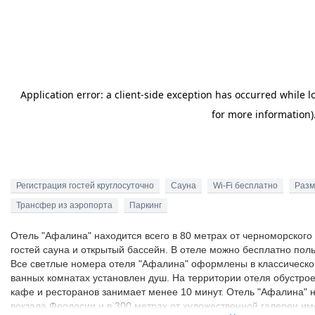
Регистрация гостей круглосуточно
Сауна
Wi-Fi бесплатно
Разм
Трансфер из аэропорта
Паркинг
Отель "Афалина" находится всего в 80 метрах от черноморского
гостей сауна и открытый бассейн. В отеле можно бесплатно поль
Все светлые номера отеля "Афалина" оформлены в классическо
ванных комнатах установлен душ. На территории отеля обустро
кафе и ресторанов занимает менее 10 минут. Отель "Афалина" н
вокзала Феодосии и в 300 метрах от художественной галереи им