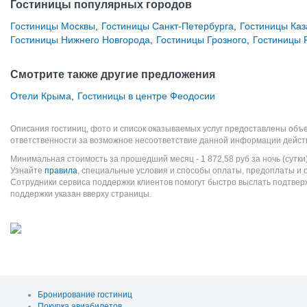
Гостиницы популярных городов
Гостиницы Москвы
,
Гостиницы Санкт-Петербурга
,
Гостиницы Каз
Гостиницы Нижнего Новгорода
,
Гостиницы Грозного
,
Гостиницы 
Смотрите также другие предложения
Отели Крыма
,
Гостиницы в центре Феодосии
Описания гостиниц, фото и список оказываемых услуг предоставлены объе
ответственности за возможное несоответствие данной информации дейст
Минимальная стоимость за прошедший месяц -
1 872,58
руб
за ночь (сутки
Узнайте
правила
, специальные условия и способы оплаты, предоплаты и 
Сотрудники сервиса поддержки клиентов помогут быстро выслать подтве
поддержки указан вверху страницы.
Бронирование гостиниц
Покупка авиабилетов