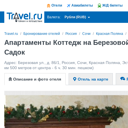
Отели
Авиабилеты
Ж/Д билеты
Рубли (RUB)
Валюта:
Travel.ru
Бронирование отелей
Россия
Сочи
Красная Поляна
Апартаменты Коттедж на Березовой
Садок
Адрес:
Березовая ул., д. 86/1
,
Россия
,
Сочи
,
Красная Поляна
,
Эс
км 500 метров от центра - 6 ч. 30 мин. пешком)
Описание и фото отеля
Отель на карте