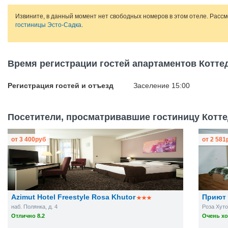
Извините, в данный момент нет свободных номеров в этом отеле. Расс
гостиницы Эсто-Садка
.
Время регистрации гостей апартаментов Котте
Регистрация гостей и отъезд
Заселение 15:00
Посетители, просматривавшие гостиницу Коттед
от
3 400
руб
от
2 581
Azimut Hotel Freestyle Rosa Khutor
Приют
наб. Полянка, д. 4
Роза Хуто
Отлично 8.2
Очень хо