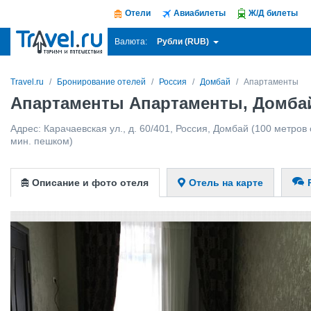
Отели
Авиабилеты
Ж/Д билеты
Рубли (RUB)
Валюта:
Travel.ru
Бронирование отелей
Россия
Домбай
Апартаменты
Апартаменты Апартаменты, Домба
Адрес:
Карачаевская ул., д. 60/401
,
Россия
,
Домбай
(100 метров о
мин. пешком)
Описание и фото отеля
Отель на карте