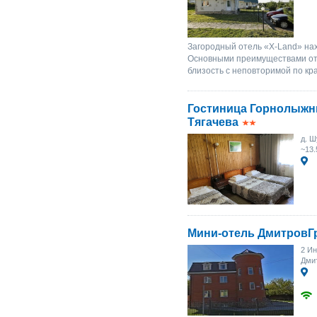
Загородный отель «X-Land» нах
Основными преимуществами отд
близость с неповторимой по кр
Гостиница Горнолыжн
Тягачева
д. Ш
~13.
Мини-отель ДмитровГ
2 Ин
Дмит