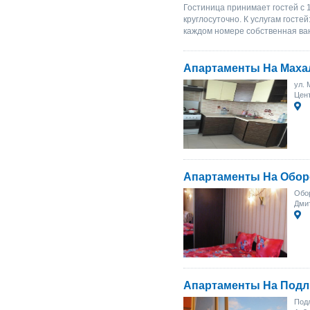
Гостиница принимает гостей с 
круглосуточно. К услугам гостей
каждом номере собственная ва
Апартаменты На Маха
ул. 
Цен
Апартаменты На Обо
Обор
Дми
Апартаменты На Подл
Подл