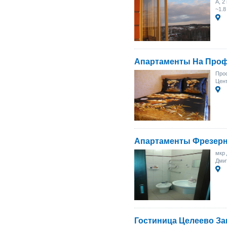
А, 2
~1.8
Апартаменты На Про
Проф
Цен
Апартаменты Фрезер
мкр 
Дми
Гостиница Целеево З