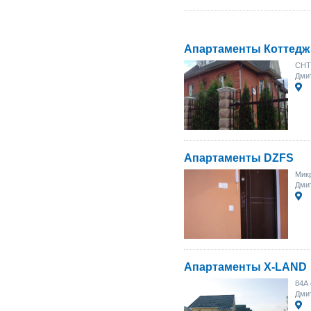
Апартаменты Коттедж
СНТ 
Дмит
Апартаменты DZFS
Микр
Дмит
Апартаменты X-LAND
84А 
Дмит