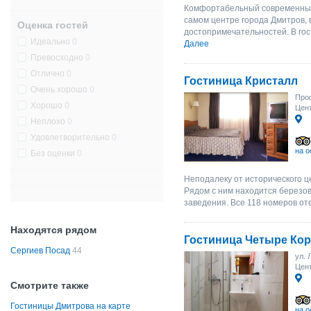
Комфортабельный современный 
самом центре города Дмитров, 
Оценка гостей
достопримечательностей. В гос
Идеально
0
Далее
Превосходно
0
Отлично
0
Гостиница Кристалл
Очень хорошо
0
Проф
Хорошо
0
Цен
Неплохо
0
Удовлетворительно
0
на о
Без оценки
0
Неподалеку от исторического ц
Рядом с ним находится березов
заведения. Все 118 номеров о
Находятся рядом
Гостиница Четыре Ко
Сергиев Посад
44
ул. 
Цен
Смотрите также
Гостиницы Дмитрова на карте
на о