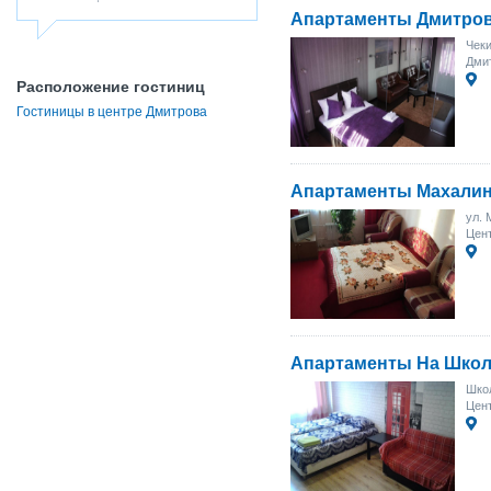
Апартаменты Дмитро
Чеки
Дмит
Расположение гостиниц
Гостиницы в центре Дмитрова
Апартаменты Махалин
ул. 
Цен
Апартаменты На Школ
Школ
Цент