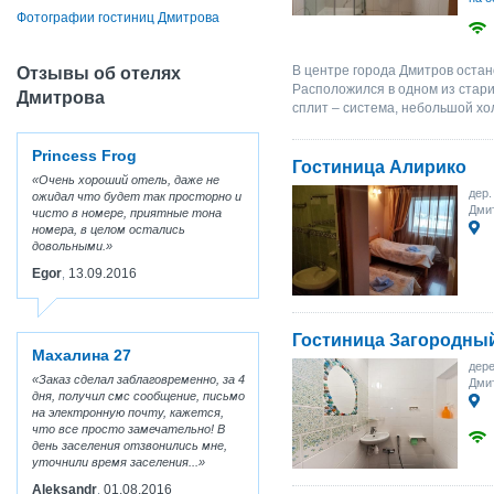
Фотографии гостиниц Дмитрова
В центре города Дмитров остан
Отзывы об отелях
Расположился в одном из стари
Дмитрова
сплит – система, небольшой хо
Princess Frog
Гостиница Алирико
Очень хороший отель, даже не
дер.
ожидал что будет так просторно и
Дмит
чисто в номере, приятные тона
номера, в целом остались
довольными.
Egor
13.09.2016
,
Гостиница Загородны
Махалина 27
дере
Заказ сделал заблаговременно, за 4
Дмит
дня, получил смс сообщение, письмо
на электронную почту, кажется,
что все просто замечательно! В
день заселения отзвонились мне,
уточнили время заселения...
Aleksandr
01.08.2016
,