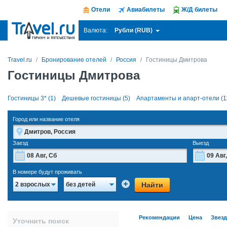
Отели
Авиабилеты
Ж/Д билеты
Рубли (RUB)
Валюта:
Travel.ru
Бронирование отелей
Россия
Гостиницы Дмитрова
Гостиницы Дмитрова
Гостиницы 3* (1)
Дешевые гостиницы (5)
Апартаменты и апарт-отели (1
Город или название отеля
Заезд
Выезд
Август
2026
В номере будут проживать
Пн
Вт
Ср
Чт
Пт
Сб
Вс
Пн
Найти
2 взрослых
без детей
27
28
29
30
31
1
2
27
3
4
5
6
7
8
9
3
Рекомендации
Цена
Звез
Уточнить поиск
10
11
12
13
14
15
16
10