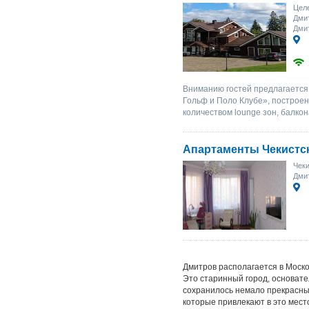
Целе
Дми
Дмит
Вниманию гостей предлагается 
Гольф и Поло Клубе», построен
количеством lounge зон, балко
Апартаменты Чекистс
Чеки
Дмит
Дмитров располагается в Моско
Это старинный город, основате
сохранилось немало прекрасны
которые привлекают в это мест