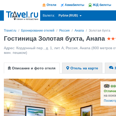
Отели
Авиабилеты
Ж/Д билеты
Рубли (RUB)
Валюта:
Travel.ru
Бронирование отелей
Россия
Анапа
Золотая бухта
Гостиница Золотая бухта, Анапа
Адрес:
Кордонный пер., д. 1, лит. А
,
Россия
,
Анапа
(800 метров от
мин. пешком)
Описание и фото отеля
Отель на карте
Отличн
на осно
Посмотр