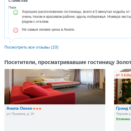
Станислав
Пара
Хорошее расположение гостиницы, всего в 5 минутах ходьбы от
очень тихом и красивом районе, вдоль побережья. Номера чист
рядом с отелем.
Не самые низкие цены в Анапе.
Посмотреть все отзывы (10)
Посетители, просматривавшие гостиницу Золота
от
3 630
Анапа Океан
Гранд 
ул. Пушкина, д. 19
Терская ул
Отлично 