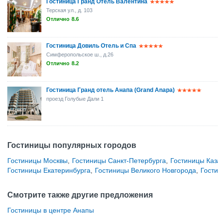
Гостиница Гранд Отель Валентина
Терская ул., д. 103
Отлично
8.6
Гостиница Довиль Отель и Спа
Симферопольское ш., д.26
Отлично
8.2
Гостиница Гранд отель Анапа (Grand Anapa)
проезд Голубые Дали 1
Гостиницы популярных городов
Гостиницы Москвы
,
Гостиницы Санкт-Петербурга
,
Гостиницы Каз
Гостиницы Екатеринбурга
,
Гостиницы Великого Новгорода
,
Гост
Смотрите также другие предложения
Гостиницы в центре Анапы