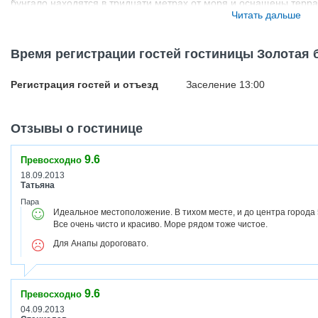
бунгало находятся в тридцати метрах от моря и оснащены терра
Читать дальше
рецептам русской и европейской кухонь. Отель «Золотая бухта» 
железнодорожного вокзала. По требованию клиентам предоставл
Время регистрации гостей гостиницы Золотая 
Регистрация гостей и отъезд
Заселение 13:00
Отзывы о гостинице
9.6
Превосходно
18.09.2013
Татьяна
Пара
Идеальное местоположение. В тихом месте, и до центра города 
Все очень чисто и красиво. Море рядом тоже чистое.
Для Анапы дороговато.
9.6
Превосходно
04.09.2013