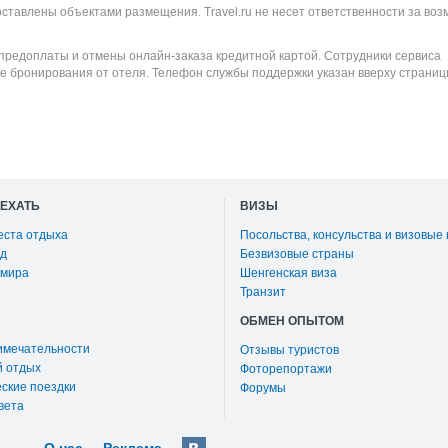
оставлены объектами размещения. Travel.ru не несет ответственности за во
 предоплаты и отмены онлайн-заказа кредитной картой. Сотрудники сервиса
е бронирования от отеля. Телефон службы поддержки указан вверху страниц
ОЕХАТЬ
ВИЗЫ
еста отдыха
Посольства, консульства и визовые
д
Безвизовые страны
 мира
Шенгенская виза
Транзит
ОБМЕН ОПЫТОМ
имечательности
Отзывы туристов
й отдых
Фоторепортажи
ские поездки
Форумы
вета