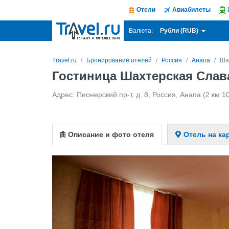
Отели
Авиабилеты
Рубли (RUB)
Валюта:
Travel.ru
Бронирование отелей
Россия
Анапа
Ша
Гостиница Шахтерская Слава 
Адрес:
Пионерский пр-т, д. 8
,
Россия
,
Анапа
(2 км 1
Описание и фото отеля
Отель на ка