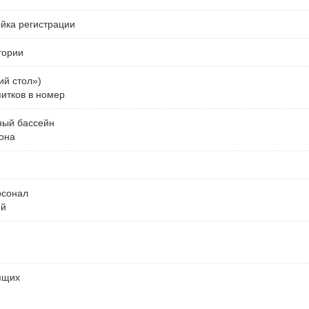
ойка регистрации
тории
ий стол»)
питков в номер
ный бассейн
она
рсонал
ей
ящих