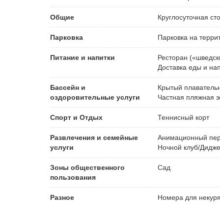
Общие
Круглосуточная ст
Парковка
Парковка на терри
Питание и напитки
Ресторан («шведск
Доставка еды и на
Бассейн и
Крытый плаватель
оздоровительные услуги
Частная пляжная з
Спорт и Отдых
Теннисный корт
Развлечения и семейные
Анимационный пе
услуги
Ночной клуб/Дидж
Зоны общественного
Сад
пользования
Разное
Номера для некур