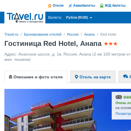
Отели
Авиабилеты
Ж/Д билеты
Рубли (RUB)
Валюта:
Travel.ru
Бронирование отелей
Россия
Анапа
Red Hotel
Гостиница Red Hotel, Анапа
Адрес:
Анапское шоссе, д. 1в
,
Россия
,
Анапа
(2 км 100 метров от
мин. пешком)
Описание и фото отеля
Отель на карте
Очень х
на основ
Посмотр