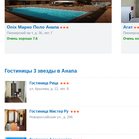
Onix Марко Поло Анапа
Агат
Пионерский пр-т, д. 36, лит. Г
Пионерский
Очень хорошо 7.6
Очень хо
Гостиницы 3 звезды в Анапа
Гостиница Рица
ул. Крылова, д. 12, лит. Б
Гостиница Мистер Ру
Новороссийская ул., д. 296