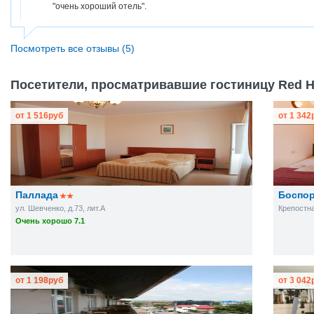
"очень хороший отель".
Посмотреть все отзывы (5)
Посетители, просматривавшие гостиницу Red Ho
от
1 516
руб
от
1 342
Паллада
Боспо
ул. Шевченко, д.73, лит.А
Крепостная
Очень хорошо 7.1
от
1 198
руб
от
3 042