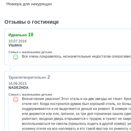
Номера для некурящих
Отзывы о гостинице
10
Идеально
10.07.2016
Vladimir
Семья с маленькими детьми
Все очень понравилось, незначительные недостатки оперативн
2
Удовлетворительно
16.09.2015
NADEZHDA
Семья с маленькими детьми
Впечатление ужасное! Этот отель и на две звезды не тянет. Кр
отеле нет. Когда построился думаю был хороший отель, но боль
поддерживаются и не выделяются деньги на ремонт. В номере т
или держится еле еле, грязное, за три дня горничная зашла оди
работает, входная дверь открывается с трудом, в туалет не зак
воспользоваться не смогла (пришлось ходить в другой номер), 
хозяину отеля на все наплевать и кто такой мастер по ремонту, 