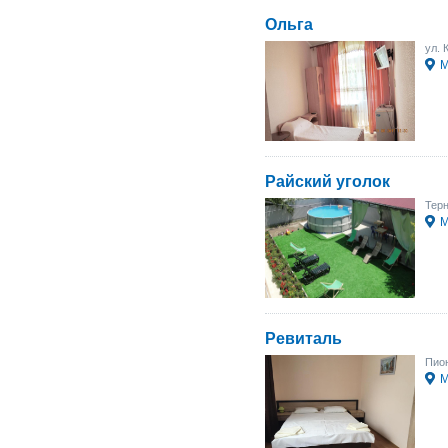
Ольга
ул. 
М
Райский уголок
Терн
М
Ревиталь
Пион
М