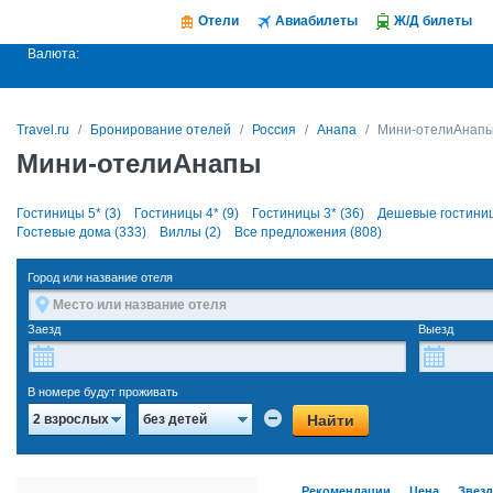
Отели
Авиабилеты
Ж/Д билеты
Валюта:
Travel.ru
Бронирование отелей
Россия
Анапа
Мини-отелиАнап
Мини-отелиАнапы
Гостиницы 5* (3)
Гостиницы 4* (9)
Гостиницы 3* (36)
Дешевые гостиниц
Гостевые дома (333)
Виллы (2)
Все предложения (808)
Город или название отеля
Заезд
Выезд
В номере будут проживать
Найти
2 взрослых
без детей
Рекомендации
Цена
Звез