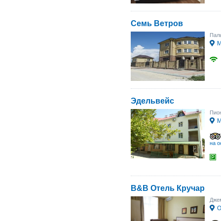
Семь Ветров
Паль
М
Эдельвейс
Пион
М
на о
B&B Отель Кручар
Джем
О