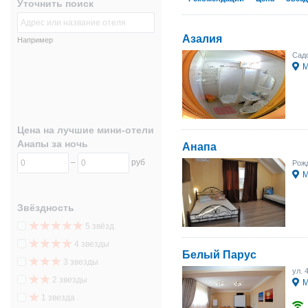
Уточнить поиск
Азалия
Например
Садо
М
Цена на лучшие мини-отели
Анапы за ночь
Анапа
–
руб
Рожд
М
Звёздность
5 звёзд
4 звезды
Белый Парус
3 звезды
ул. 
2 звезды
М
1 звезда