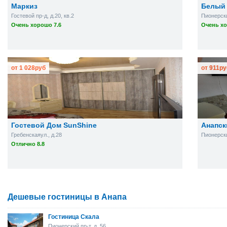
Маркиз
Белый
Гостевой пр-д, д.20, кв.2
Пионерский
Очень хорошо 7.6
Очень хо
от
1 028
руб
от
911
ру
Гостевой Дом SunShine
Анапс
Гребенскаяул., д.28
Пионерски
Отлично 8.8
Дешевые гостиницы в Анапа
Гостиница Скала
Пионерский пр-т, д. 56