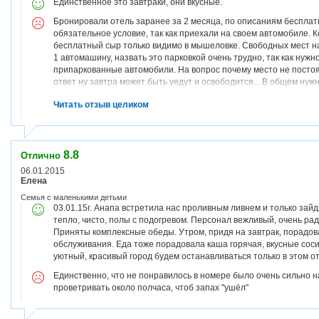
Единственное это завтраки, они вкусные.
Бронировали отель заранее за 2 месяца, по описаниям бесплат
обязательное условие, так как приехали на своем автомобиле. К
бесплатный сыр только видимо в мышеловке. Свободных мест на
1 автомашину, назвать это парковкой очень трудно, так как нужн
припаркованные автомобили. На вопрос почему место не посто
ответ ну завтра может быть уедут и освободится....В общем нуж
свободное... и так каждый день! Если мест нет, то ставьте там гд
Читать отзыв целиком
Было ощущение, что это только наша проблема, персонал гости
вывели счет за 10 дней, то вместо 21 500 руб. оказалось 33 000
сутки 2150 руб. и никакой документ об оплате не получили, сказ
отель Павел завтра и просите там. Неужели за 2 месяца невоз
8.8
номеру (133) также есть претензии. Во-первых диван для ребенк
Отлично
тумба. Постельное белье на ребенка нам не дали, видимо это н
06.01.2015
должны были сами сходить в другой корпус и просить и ждать у 
Елена
Витязево есть приличные гостиницы с бассейном и вежливым п
Семья с маленькими детьми
уехали, деньги по брони 4000 рублей нам не вернули!!! Хотя я 
03.01.15г. Анапа встретила нас проливным ливнем и только зайд
(бесплатная парковка).
тепло, чисто, полы с подогревом. Персонал вежливый, очень ра
Приняты комплексные обеды. Утром, придя на завтрак, порадова
обслуживания. Еда тоже порадовала каша горячая, вкусные сосис
уютный, красивый город будем останавливаться только в этом 
Единственно, что не понравилось в номере было очень сильно н
проветривать около полчаса, чтоб запах "ушёл"