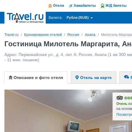
Отели
Авиабилеты
Ж/Д билеты
Рубли (RUB)
Валюта:
Travel.ru
Бронирование отелей
Россия
Анапа
Милотель Маргар
Гостиница Милотель Маргарита, Ан
Адрес:
Первомайская ул., д. 4, лит. А
,
Россия
,
Анапа
(1 км 300 ме
- 11 мин. пешком)
Описание и фото отеля
Отель на карте
Очень х
на основ
Посмотр