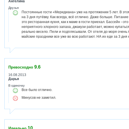
Ангелина
Друзья
Постоянные гости «Меридиана» уже на протяжении 5 лет. В это
на 3 дня путёвку. Как всегда, всё отлично. Даже больше. Питание
это ресторанная кухня, как к маме в гости приехал. Бассейн –эт
неприятного хлорного запаха, джакузи работает, можно купаться 
реально весело. Пели и подплясывали. От отеля до моря очень бл
майские праздники все уже во всю работают. НА их еде за 3 дня н
9.6
Превосходно
16.08.2013
Дарья
В одиночку
Все было отлично.
Минусов не заметил.
10
Идеально