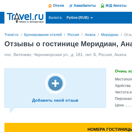
Отели
Авиабилеты
Ж/Д билеты
Рубли (RUB)
Валюта:
Travel.ru
Бронирование отелей
Россия
Анапа
Меридиан
Отз
Отзывы о гостинице Меридиан, Ан
пос. Витязево, Черноморская ул., д. 181, лит. Б
,
Россия
,
Анапа
Очень х
Местопол
Удобства
Чистота 
Персонал
Добавить свой отзыв
Цена
НОМЕРА ГОСТИНИЦ