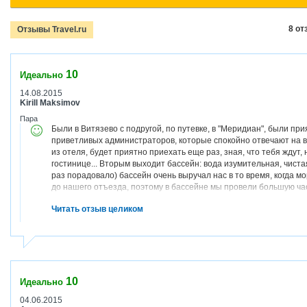
8 от
Отзывы Travel.ru
10
Идеально
14.08.2015
Kirill Maksimov
Пара
Были в Витязево с подругой, по путевке, в "Меридиан", были пр
приветливых администраторов, которые спокойно отвечают на в
из отеля, будет приятно приехать еще раз, зная, что тебя ждут,
гостинице... Вторым выходит бассейн: вода изумительная, чистая
раз порадовало) бассейн очень выручал нас в то время, когда м
до нашего отъезда, поэтому в бассейне мы провели большую ча
коктейли, сауна, номера. Комнаты всегда были начисто прибраны
Читать отзыв целиком
дискотеку, которую мы тоже пару раз успели посетить, правда муз
но в целом, не дает заскучать) завтраки тоже очень вкусные, но
общем, нам очень понравилось отдыхать в этом отеле и скорее в
отель часто делает скидки))
10
Идеально
04.06.2015