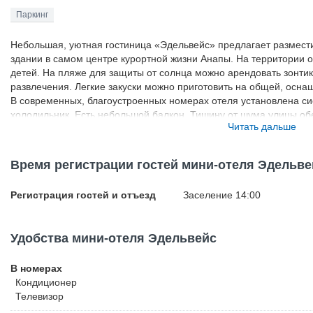
Паркинг
Небольшая, уютная гостиница «Эдельвейс» предлагает размест
здании в самом центре курортной жизни Анапы. На территории 
детей. На пляже для защиты от солнца можно арендовать зонти
развлечения. Легкие закуски можно приготовить на общей, осн
В современных, благоустроенных номерах отеля установлена си
холодильник. Есть небольшой балкон. Тишину от шума улицы о
Читать дальше
окна. Чистоту в комнате ежедневно поддерживает служба уборки
удовольствием окажут помощь в бронировании билетов, закажут 
аэропорта. Среди прочих услуг: бизнес-услуги, гладильные прин
Время регистрации гостей мини-отеля Эдельве
оборудованная охранной системой парковка (платно).
Регистрация гостей и отъезд
Заселение 14:00
Удобства мини-отеля Эдельвейс
В номерах
Кондиционер
Телевизор