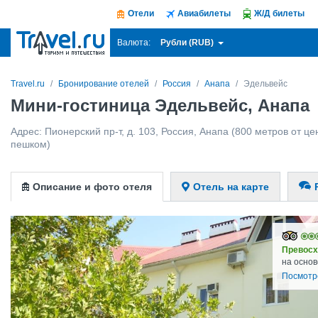
Отели
Авиабилеты
Ж/Д билеты
Рубли (RUB)
Валюта:
Travel.ru
Бронирование отелей
Россия
Анапа
Эдельвейс
Мини-гостиница Эдельвейс, Анапа
Адрес:
Пионерский пр-т, д. 103
,
Россия
,
Анапа
(800 метров от цен
пешком)
Описание и фото отеля
Отель на карте
Превосх
на основ
Посмотр