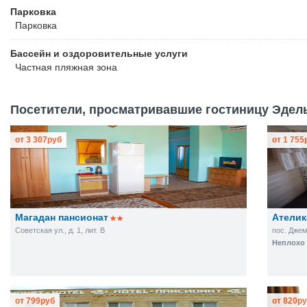
Парковка
Парковка
Бассейн и оздоровительные услуги
Частная пляжная зона
Посетители, просматривавшие гостиницу Эдель
от
3 307
руб
от
1 755
Магадан пансионат
Ателик
Советская ул., д. 1, лит. В
пос. Джем
Неплохо 
от
799
руб
от
820
ру