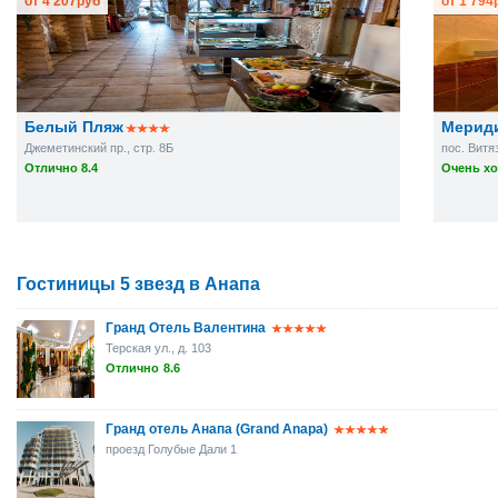
от
4 207
руб
от
1 794
Белый Пляж
Мерид
Джеметинский пр., стр. 8Б
пос. Витя
Отлично 8.4
Очень хо
Гостиницы 5 звезд в Анапа
Гранд Отель Валентина
Терская ул., д. 103
Отлично
8.6
Гранд отель Анапа (Grand Anapa)
проезд Голубые Дали 1