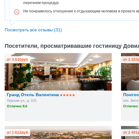
перечнем процедур.
Не понравилось отношение к отдыхающим человека в прокате в
Посмотреть все отзывы (31)
Посетители, просматривавшие гостиницу Довил
от
3 630
руб
от
1 283
Гранд Отель Валентина
Понтос
Терская ул., д. 103
пос. Витяз
Отлично 8.6
Отлично 
от
1 612
руб
от
2 401