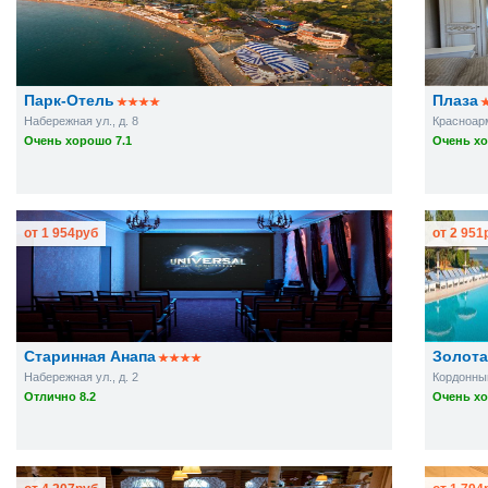
Парк-Отель
Плаза
Набережная ул., д. 8
Красноарм
Очень хорошо 7.1
Очень хо
от
1 954
руб
от
2 951
Старинная Анапа
Золота
Набережная ул., д. 2
Кордонный 
Отлично 8.2
Очень хо