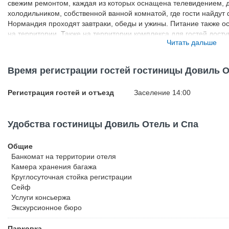
свежим ремонтом, каждая из которых оснащена телевидением, д
холодильником, собственной ванной комнатой, где гости найдут 
Нормандия проходят завтраки, обеды и ужины. Питание также ос
на территории. Также на территории комплекса для гостей дос
Читать дальше
бассейны (детские и взрослые, с горками и без), тренажерный за
клубы, бильярд, караоке, настольный теннис, дартс, спа-компле
обертывания, бани, массажи. За дополнительную плату гости мо
Время регистрации гостей гостиницы Довиль О
автомобиль на парковке. Ежедневно утром и вечером для госте
до центра города, который находится в 2,5 км. Расстояние от о
Регистрация гостей и отъезд
Заселение 14:00
составляет 5 км, до аэропорта Анапа - 13 км.
Удобства гостиницы Довиль Отель и Спа
Общие
Банкомат на территории отеля
Камера хранения багажа
Круглосуточная стойка регистрации
Сейф
Услуги консьержа
Экскурсионное бюро
Парковка