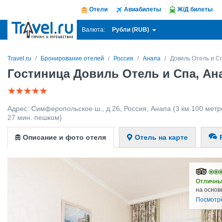
Отели
Авиабилеты
Ж/Д билеты
Рубли (RUB)
Валюта:
Travel.ru
Бронирование отелей
Россия
Анапа
Довиль Отель и С
Гостиница Довиль Отель и Спа, Ан
Адрес:
Симферопольское ш., д.26
,
Россия
,
Анапа
(3 км 100 метр
27 мин. пешком)
Описание и фото отеля
Отель на карте
Отличны
на основ
Посмотр