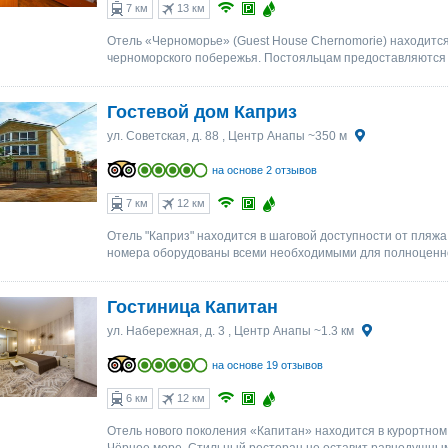
7 км
13 км
Отель «Черноморье» (Guest House Chernomorie) находится
черноморского побережья. Постояльцам предоставляются 
Гостевой дом Каприз
ул. Советская, д. 88
, Центр Анапы ~350 м
на основе 2 отзывов
7 км
12 км
Отель "Каприз" находится в шаговой доступности от пляж
номера оборудованы всеми необходимыми для полноценног
Гостиница Капитан
ул. Набережная, д. 3
, Центр Анапы ~1.3 км
на основе 19 отзывов
6 км
12 км
Отель нового поколения «Капитан» находится в курортно