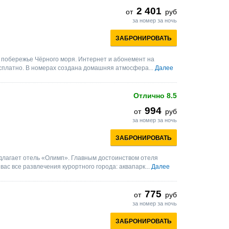
2 401
от
руб
за номер за ночь
ЗАБРОНИРОВАТЬ
 побережье Чёрного моря. Интернет и абонемент на
сплатно. В номерах создана домашняя атмосфера...
Далее
Отлично
8.5
994
от
руб
за номер за ночь
ЗАБРОНИРОВАТЬ
длагает отель «Олимп». Главным достоинством отеля
ас все развлечения курортного города: аквапарк...
Далее
775
от
руб
за номер за ночь
ЗАБРОНИРОВАТЬ