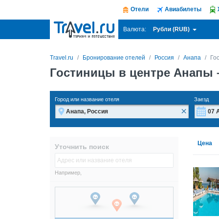
Отели
Авиабилеты
Рубли (RUB)
Валюта:
Travel.ru
Бронирование отелей
Россия
Анапа
Го
Гостиницы в центре Анапы
Город или название отеля
Заезд
×
Пн
Пн
Цена
Уточнить поиск
27
27
3
3
Например,
10
10
17
17
24
24