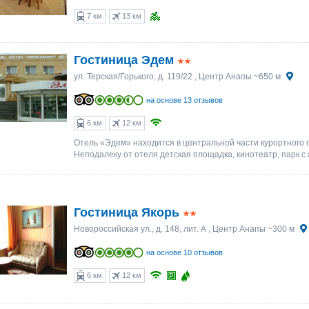
7 км
13 км
Гостиница Эдем
ул. Терская/Горького, д. 119/22
, Центр Анапы ~650 м
на основе 13 отзывов
6 км
12 км
Отель «Эдем» находится в центральной части курортного г
Неподалеку от отеля детская площадка, кинотеатр, парк с
Гостиница Якорь
Новороссийская ул., д. 148, лит. А
, Центр Анапы ~300 м
на основе 10 отзывов
6 км
12 км