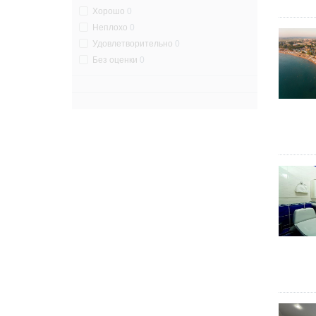
Хорошо
0
Неплохо
0
Удовлетворительно
0
Без оценки
0