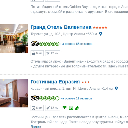
1
1
2
2
3
3
4
4
5
5
6
6
Пятизвёздочный отель Golden Bay находится в городе Ана
отдохнуть с семьёй и развлечься с друзьями. В его владен
Гранд Отель Валентина
Терская ул., д. 103
, Центр Анапы ~550 м
на основе 68 отзывов
6 км
12 км
Отель класса люкс «Валентина» находится рядом с городс
и другие интересные достопримечательности. Здесь имеет
Гостиница Евразия
Кордонный пер., д. 1, лит. И
, Центр Анапы ~1.4 км
на основе 11 отзывов
6 км
12 км
Гостиница «Евразия» располагается в центре Анапы, в нес
Театральной площади. Также неподалеку туристы найдут ях
Далее