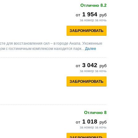
Отлично
8.2
1 954
от
руб
за номер за ночь
ЗАБРОНИРОВАТЬ
те для восстановления сил – в городе Анапа. Ухоженные
ом с гостиничным комплексом находится парк...
Далее
3 042
от
руб
за номер за ночь
ЗАБРОНИРОВАТЬ
Отлично
8
1 018
от
руб
за номер за ночь