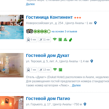
Чёрное море. Стильный ресторан не оставит равнодушным
Далее
Гостиница Континент
Новороссийская ул., д. 254
, Центр Анапы ~1 км
на основе 3 отзывов
6 км
11 км
Гостевой дом Дукат
ул. Терская, д. 5, лит. A
, Центр Анапы ~1.4 км
7 км
13 км
Отель «Дукат» (Dukat Hotel) расположен в Анапе, недалеко
Для размещения гостей предлагаются номера стандартной
также номер категории «Люкс»...
Далее
Гостевой дом Патио
ул. Горького, д. 17
, Центр Анапы ~750 м