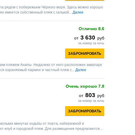
па рядом с побережьем Чёрного моря. Здесь можно хорошо
иях имеется собственный пляж с галькой...
Далее
Отлично
8.6
3 630
от
руб
за номер за ночь
ЗАБРОНИРОВАТЬ
ким пляжем Анапы. Недалеко от него расположен аквапарк
ся охраняемый паркинг и частный пляж с...
Далее
Очень хорошо
7.8
803
от
руб
за номер за ночь
ЗАБРОНИРОВАТЬ
кольких минутах ходьбы от порта, набережной и
т-клуб и городской пляж. Для размещения предлагаются...