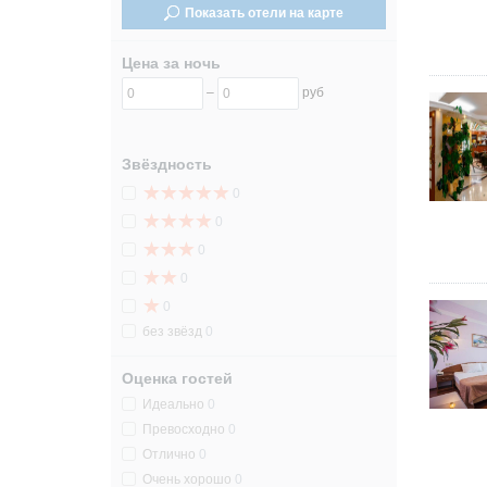
Показать отели на карте
31
31
Цена за ночь
–
руб
Звёздность
0
0
0
0
0
без звёзд
0
Оценка гостей
Идеально
0
Превосходно
0
Отлично
0
Очень хорошо
0