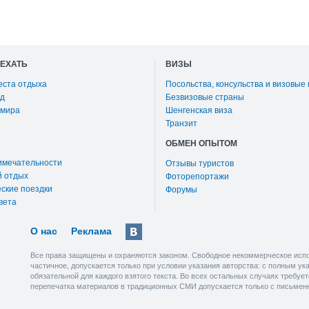
ОЕХАТЬ
ВИЗЫ
еста отдыха
Посольства, консульства и визовые
д
Безвизовые страны
 мира
Шенгенская виза
Транзит
ОБМЕН ОПЫТОМ
имечательности
Отзывы туристов
й отдых
Фоторепортажи
ские поездки
Форумы
вета
О нас
Реклама
Все права защищены и охраняются законом. Свободное некоммерческое испо
частичное, допускается только при условии указания авторства: с полным у
обязательной для каждого взятого текста. Во всех остальных случаях требу
перепечатка материалов в традиционных СМИ допускается только с письмен