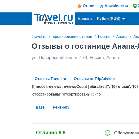
Отели
Авиабилеты
Рубли (RUB)
Валюта:
Travel.ru
Бронирование отелей
Россия
Анапа
Ан
Отзывы о гостинице Анапа-
ул. Новороссийская, д. 174
,
Россия
,
Анапа
Отзывы Travel.ru
Отзывы от TripAdvisor
{{ model.reviews.reviewsCount | pluralize:['', '{0} отзыв', '{0}
'отсортированы', 'отсортированы'] }} по
Дате
Рейтингу
Отлично
8.8
Обслуживан