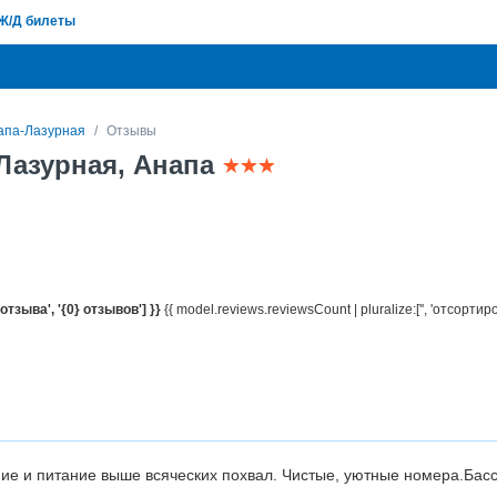
Ж/Д билеты
апа-Лазурная
Отзывы
Лазурная, Анапа
 отзыва', '{0} отзывов'] }}
{{ model.reviews.reviewsCount | pluralize:['', 'отсортир
ие и питание выше всяческих похвал. Чистые, уютные номера.Басс