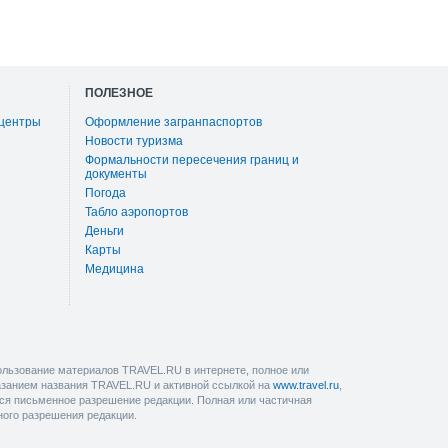
ПОЛЕЗНОЕ
 центры
Оформление загранпаспортов
Новости туризма
Формальности пересечения границ и
документы
Погода
Табло аэропортов
Деньги
Карты
Медицина
льзование материалов TRAVEL.RU в интернете, полное или
казанием названия TRAVEL.RU и активной ссылкой на
www.travel.ru
,
ется письменное разрешение редакции. Полная или частичная
ного разрешения редакции.