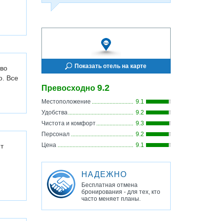
Показать отель на карте
 во
о. Все
9.2
Превосходно
Местоположение
9.1
Удобства
9.2
Чистота и комфорт
9.3
Персонал
9.2
Цена
9.1
т
НАДЕЖНО
Бесплатная отмена
бронирования - для тех, кто
часто меняет планы.