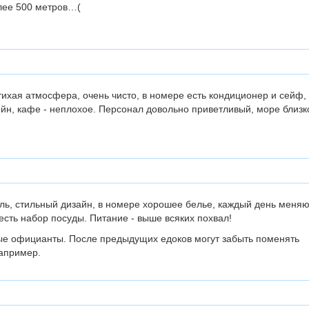
лее 500 метров…(
ихая атмосфера, очень чисто, в номере есть кондиционер и сейф,
йн, кафе - неплохое. Персонал довольно приветливый, море близк
ль, стильный дизайн, в номере хорошее белье, каждый день меняю
есть набор посуды. Питание - выше всяких похвал!
е официанты. После предыдущих едоков могут забыть поменять
например.