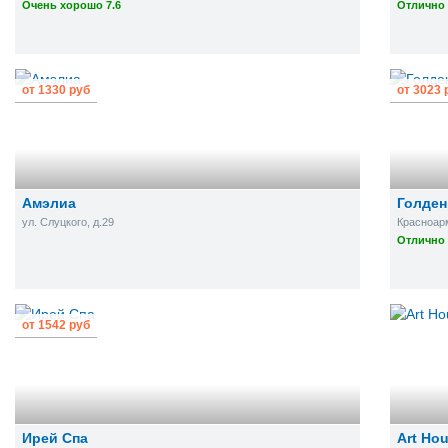
Очень хорошо 7.6
Отлично 
от
1330
руб
от
3023
Амэлиа
Голден
ул. Слуцкого, д.29
Красноарм
Отлично 
от
1542
руб
Ирей Спа
Art Ho