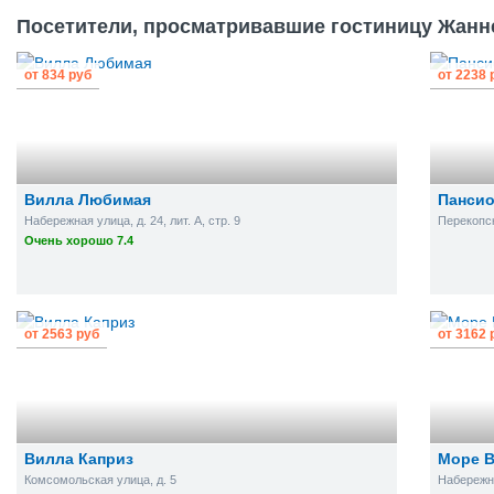
Посетители, просматривавшие гостиницу Жанне
от
834
руб
от
2238
Вилла Любимая
Пансио
Набережная улица, д. 24, лит. А, стр. 9
Перекопск
Очень хорошо 7.4
от
2563
руб
от
3162
Вилла Каприз
Море В
Комсомольская улица, д. 5
Набережна