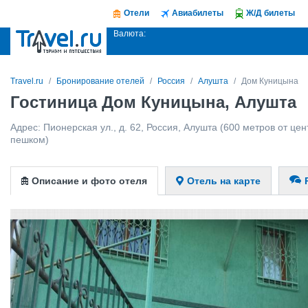
Отели
Авиабилеты
Ж/Д билеты
Валюта:
Travel.ru
Бронирование отелей
Россия
Алушта
Дом Куницына
Гостиница Дом Куницына, Алушта
Адрес:
Пионерская ул., д. 62
,
Россия
,
Алушта
(600 метров от цент
пешком)
Описание и фото отеля
Отель на карте