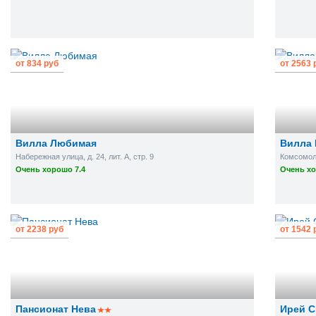
от
834
руб
от
2563
Вилла Любимая
Вилла 
Набережная улица, д. 24, лит. А, стр. 9
Комсомоль
Очень хорошо 7.4
Очень хо
от
2238
руб
от
1542
Пансионат Нева
Ирей С