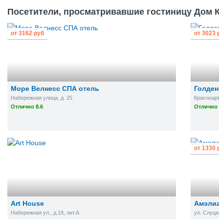
Посетители, просматривавшие гостиницу Дом К
от
3162
руб
от
3023
Море Велнесс СПА отель
Голден
Набережная улица, д. 25
Красноарм
Отлично 8.6
Отлично 
от
1330
Art House
Амэли
Набережная ул., д.18, лит.А
ул. Слуцк