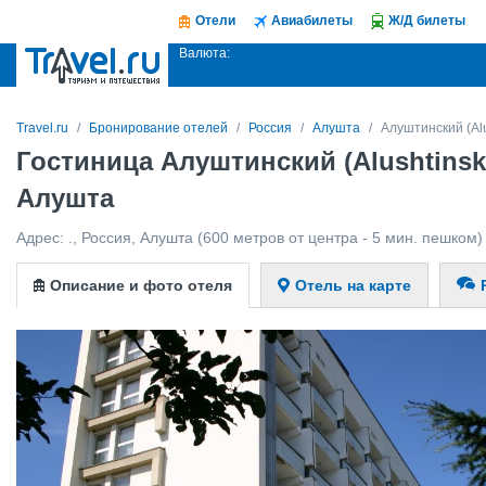
Отели
Авиабилеты
Ж/Д билеты
Валюта:
Travel.ru
Бронирование отелей
Россия
Алушта
Алуштинский (Alu
Гостиница Алуштинский (Alushtinsk
Алушта
Адрес:
.
,
Россия
,
Алушта
(600 метров от центра - 5 мин. пешком)
Описание и фото отеля
Отель на карте