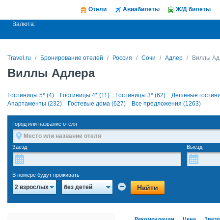
Отели
Авиабилеты
Ж/Д билеты
Валюта:
Travel.ru
Бронирование отелей
Россия
Сочи
Адлер
Виллы Ад
Виллы Адлера
Гостиницы 5* (4)
Гостиницы 4* (11)
Гостиницы 3* (62)
Дешевые гостини
Апартаменты (232)
Гостевые дома (627)
Все предложения (1263)
Город или название отеля
Заезд
Выезд
В номере будут проживать
Найти
2 взрослых
без детей
Рекомендации
Цена
Звез