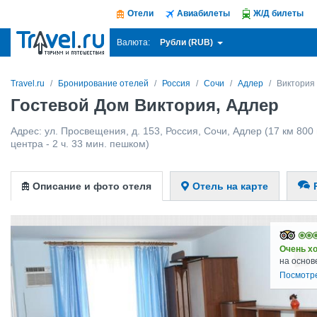
Отели
Авиабилеты
Ж/Д билеты
Рубли (RUB)
Валюта:
Travel.ru
Бронирование отелей
Россия
Сочи
Адлер
Виктория
Гостевой Дом Виктория, Адлер
Адрес:
ул. Просвещения, д. 153
,
Россия
,
Сочи
,
Адлер
(17 км 800
центра - 2 ч. 33 мин. пешком)
Описание и фото отеля
Отель на карте
Очень х
на основ
Посмотр