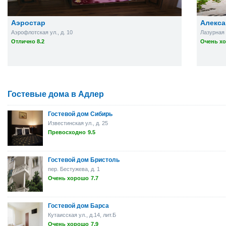
Аэростар
Алекса
Аэрофлотская ул., д. 10
Лазурная 
Отлично 8.2
Очень хо
Гостевые дома в Адлер
Гостевой дом Сибирь
Известинская ул., д. 25
Превосходно
9.5
Гостевой дом Бристоль
пер. Бестужева, д. 1
Очень хорошо
7.7
Гостевой дом Барса
Кутаисская ул., д.14, лит.Б
Очень хорошо
7.9