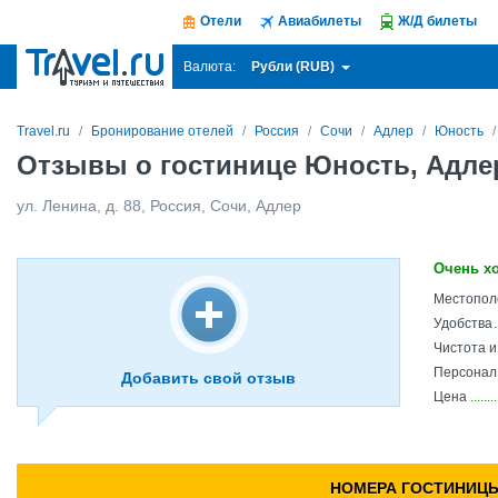
Отели
Авиабилеты
Ж/Д билеты
Рубли (RUB)
Валюта:
Travel.ru
Бронирование отелей
Россия
Сочи
Адлер
Юность
Отзывы о гостинице Юность, Адл
ул. Ленина, д. 88
,
Россия
,
Сочи
,
Адлер
Очень х
Местопол
Удобства
Чистота 
Персонал
Добавить свой отзыв
Цена
НОМЕРА ГОСТИНИЦ