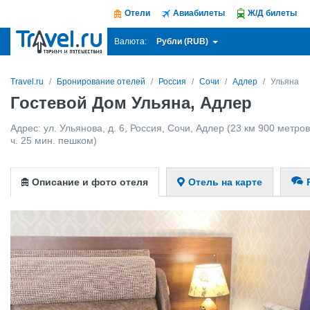
Отели
Авиабилеты
Ж/Д билеты
Рубли (RUB)
Валюта:
Travel.ru
Бронирование отелей
Россия
Сочи
Адлер
Ульяна
Гостевой Дом Ульяна, Адлер
Адрес:
ул. Ульянова, д. 6
,
Россия
,
Сочи
,
Адлер
(23 км 900 метров 
ч. 25 мин. пешком)
Описание и фото отеля
Отель на карте