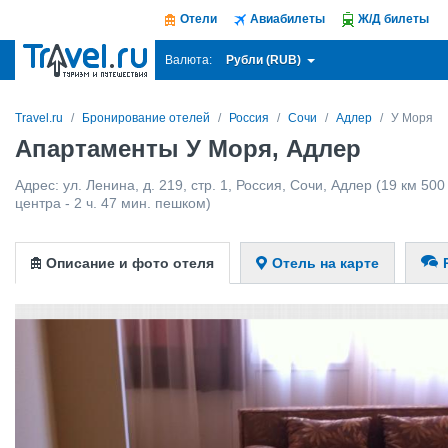
Отели
Авиабилеты
Ж/Д билеты
Рубли (RUB)
Валюта:
Travel.ru
Бронирование отелей
Россия
Сочи
Адлер
У Моря
Апартаменты У Моря, Адлер
Адрес:
ул. Ленина, д. 219, стр. 1
,
Россия
,
Сочи
,
Адлер
(19 км 500
центра - 2 ч. 47 мин. пешком)
Описание и фото отеля
Отель на карте