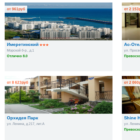
от
961
руб
от
2 153
Имеретинский
Ас-Оте
Морской б-р., д.1
ул. Просв
Отлично 8.0
Превосхо
от
8 623
руб
от
2 060
Орхидея Парк
Shine 
ул. Ленина, д.217, лит.А
ул. Ленин
Превосхо