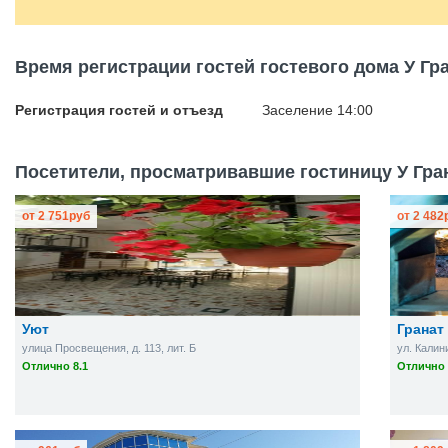
Время регистрации гостей гостевого дома У Гр
Регистрация гостей и отъезд
Заселение 14:00
Посетители, просматривавшие гостиницу У Гран
от
2 751
руб
от
2 482
Уют
Гранат
улица Просвещения, д. 113, лит. Б
ул. Калин
Отлично 8.1
Отлично 