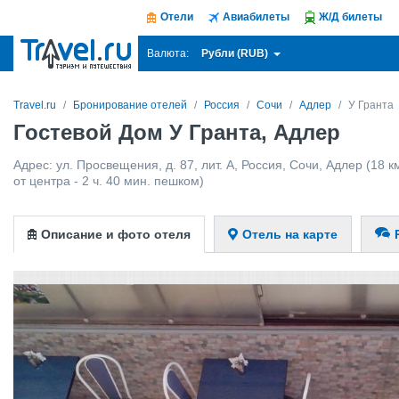
Отели
Авиабилеты
Ж/Д билеты
Рубли (RUB)
Валюта:
Travel.ru
Бронирование отелей
Россия
Сочи
Адлер
У Гранта
Гостевой Дом У Гранта, Адлер
Адрес:
ул. Просвещения, д. 87, лит. А
,
Россия
,
Сочи
,
Адлер
(18 к
от центра - 2 ч. 40 мин. пешком)
Описание и фото отеля
Отель на карте