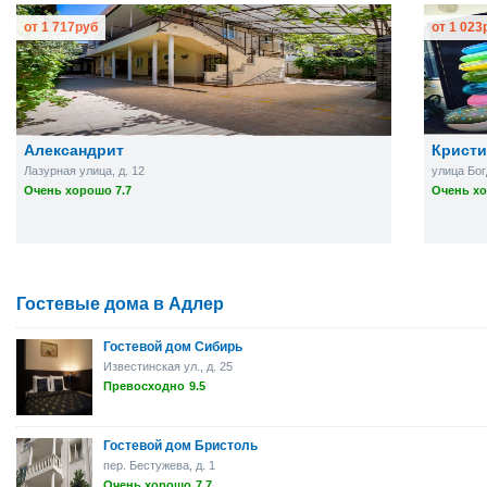
от
1 717
руб
от
1 023
Александрит
Кристи
Лазурная улица, д. 12
улица Бог
Очень хорошо 7.7
Очень хо
Гостевые дома в Адлер
Гостевой дом Сибирь
Известинская ул., д. 25
Превосходно
9.5
Гостевой дом Бристоль
пер. Бестужева, д. 1
Очень хорошо
7.7