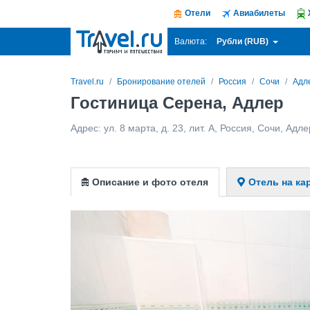
Отели
Авиабилеты
Рубли (RUB)
Валюта:
Travel.ru
Бронирование отелей
Россия
Сочи
Адл
Гостиница Серена, Адлер
Адрес:
ул. 8 марта, д. 23, лит. А
,
Россия
,
Сочи
,
Адле
Описание и фото отеля
Отель на ка