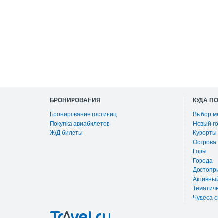
БРОНИРОВАНИЯ
КУДА П
Бронирование гостиниц
Выбор м
Покупка авиабилетов
Новый го
Ж/Д билеты
Курорты
Острова
Горы
Города
Достопр
Активны
Тематиче
Чудеса с