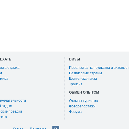
ОЕХАТЬ
ВИЗЫ
еста отдыха
Посольства, консульства и визовые
д
Безвизовые страны
 мира
Шенгенская виза
Транзит
ОБМЕН ОПЫТОМ
имечательности
Отзывы туристов
й отдых
Фоторепортажи
ские поездки
Форумы
вета