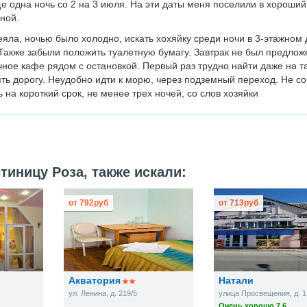
е одна ночь со 2 на 3 июля. На эти даты меня поселили в хороший
ной.
яла, ночью было холодно, искать хохяйку среди ночи в 3-этажном
 Также забыли положить туалетную бумагу. Завтрак не был предлож
ное кафе рядом с остановкой. Первый раз трудно найти даже на та
ть дорогу. Неудобно идти к морю, через подземный переход. Не с
 на короткий срок, не менее трех ночей, со слов хозяйки
тиницу Роза, также искали:
от
792
руб
от
713
руб
Акватория
Натали
ул. Ленина, д. 219/5
улица Просвещения, д. 1
Очень хорошо 7.6