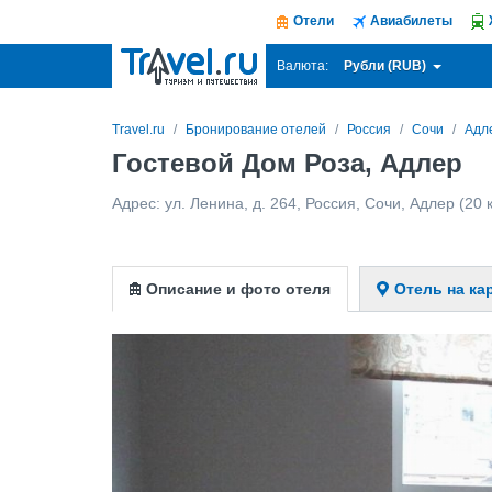
Отели
Авиабилеты
Рубли (RUB)
Валюта:
Travel.ru
Бронирование отелей
Россия
Сочи
Адл
Гостевой Дом Роза, Адлер
Адрес:
ул. Ленина, д. 264
,
Россия
,
Сочи
,
Адлер
(20 
Описание и фото отеля
Отель на ка