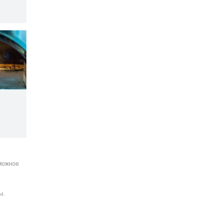
зможное
ы.