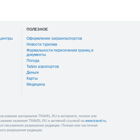
ПОЛЕЗНОЕ
 центры
Оформление загранпаспортов
Новости туризма
Формальности пересечения границ и
документы
Погода
Табло аэропортов
Деньги
Карты
Медицина
льзование материалов TRAVEL.RU в интернете, полное или
казанием названия TRAVEL.RU и активной ссылкой на
www.travel.ru
,
ется письменное разрешение редакции. Полная или частичная
ного разрешения редакции.