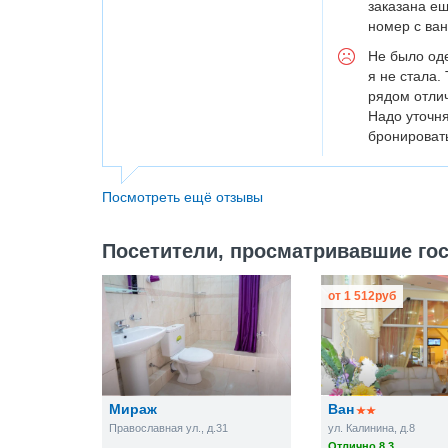
заказана ещ
номер с ван
Не было оде
я не стала.
рядом отлич
Надо уточня
бронировать
Посмотреть ещё отзывы
Посетители, просматривавшие гос
от
1 512
руб
Мираж
Ван
Православная ул., д.31
ул. Калинина, д.8
Отлично 8.3