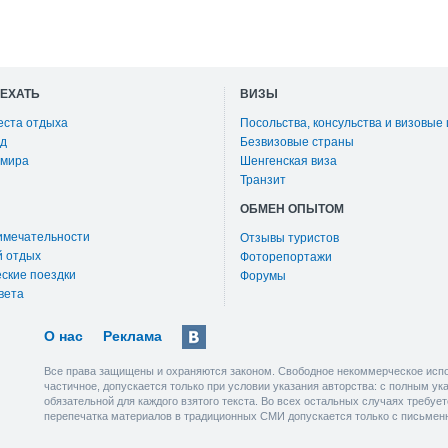
ОЕХАТЬ
ВИЗЫ
еста отдыха
Посольства, консульства и визовые
д
Безвизовые страны
 мира
Шенгенская виза
Транзит
ОБМЕН ОПЫТОМ
имечательности
Отзывы туристов
й отдых
Фоторепортажи
ские поездки
Форумы
вета
О нас
Реклама
Все права защищены и охраняются законом. Свободное некоммерческое испо
частичное, допускается только при условии указания авторства: с полным у
обязательной для каждого взятого текста. Во всех остальных случаях требу
перепечатка материалов в традиционных СМИ допускается только с письмен