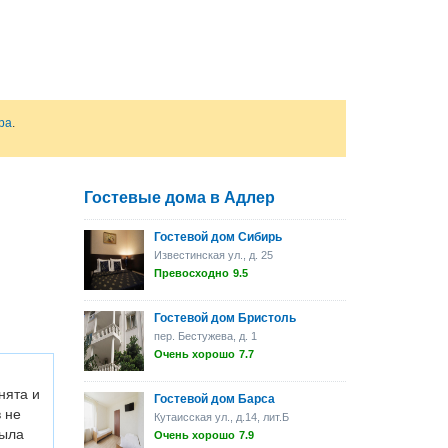
ра
.
Гостевые дома в Адлер
Гостевой дом Сибирь
Известинская ул., д. 25
Превосходно
9.5
Гостевой дом Бристоль
пер. Бестужева, д. 1
Очень хорошо
7.7
нята и
Гостевой дом Барса
 не
Кутаисская ул., д.14, лит.Б
была
Очень хорошо
7.9