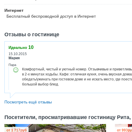
Интернет
Бесплатный
беспроводной доступ в Интернет
Отзывы о гостинице
10
Идеально
15.10.2015
Мария
Пара
Комфортный, чистый и уютный номер. Отзывчивые и приветливы
в 2-х минутах ходьбы. Кафе: отличная кухня, очень вкусная дома
обедать/ужинать при гостевом доме и не искать место, где поес
большой выбор блюд.
Посмотреть ещё отзывы
Посетители, просматривавшие гостиницу Рита, 
от
1 717
руб
от
993
ру