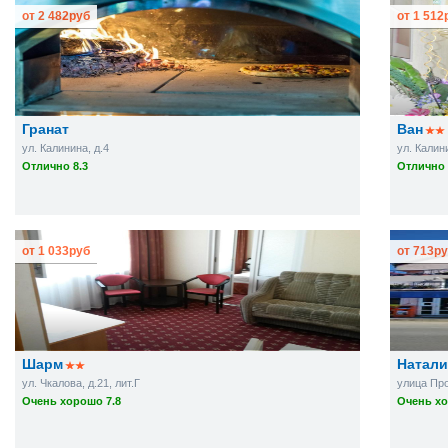
от
2 482
руб
от
1 512
Гранат
Ван
ул. Калинина, д.4
ул. Калин
Отлично 8.3
Отлично 
от
1 033
руб
от
713
ру
Шарм
Натали
ул. Чкалова, д.21, лит.Г
улица Про
Очень хорошо 7.8
Очень хо