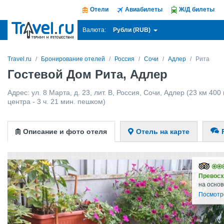
Отели
Авиабилеты
Ж/Д билеты
Рубли (RUB)
Валюта:
Travel.ru
Бронирование отелей
Россия
Сочи
Адлер
Рита
Гостевой Дом Рита, Адлер
Адрес:
ул. 8 Марта, д. 23, лит. В
,
Россия
,
Сочи
,
Адлер
(23 км 400 
центра - 3 ч. 21 мин. пешком)
Описание и фото отеля
Отель на карте
Превосх
на основ
Посмотр