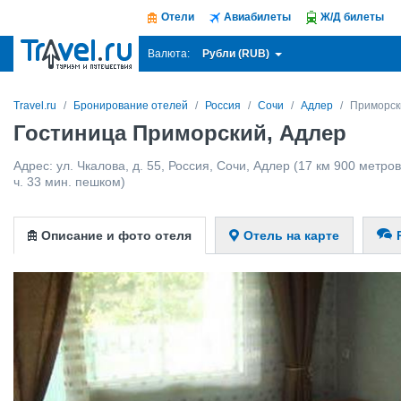
Отели
Авиабилеты
Ж/Д билеты
Рубли (RUB)
Валюта:
Travel.ru
Бронирование отелей
Россия
Сочи
Адлер
Приморск
Гостиница Приморский, Адлер
Адрес:
ул. Чкалова, д. 55
,
Россия
,
Сочи
,
Адлер
(17 км 900 метров 
ч. 33 мин. пешком)
Описание и фото отеля
Отель на карте