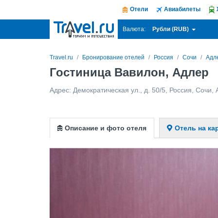
Отели
Авиабилеты
Рубли (RUB)
Валюта:
Travel.ru
Бронирование отелей
Россия
Сочи
Адл
Гостиница Вавилон, Адлер
Адрес:
Демократическая ул., д. 50/5
,
Россия
,
Сочи
,
Описание и фото отеля
Отель на ка