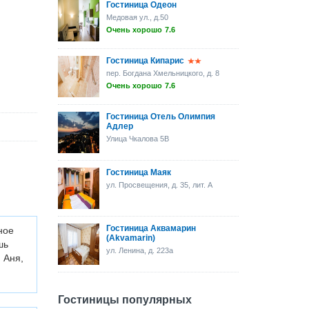
Гостиница Одеон
Медовая ул., д.50
Очень хорошо
7.6
Гостиница Кипарис
пер. Богдана Хмельницкого, д. 8
Очень хорошо
7.6
Гостиница Отель Олимпия
Адлер
Улица Чкалова 5B
Гостиница Маяк
ул. Просвещения, д. 35, лит. А
Гостиница Аквамарин
ное
(Akvamarin)
шь
ул. Ленина, д. 223а
 Аня,
Гостиницы популярных