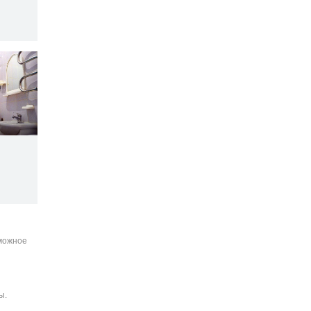
зможное
ы.