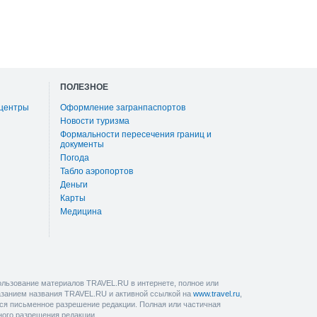
ПОЛЕЗНОЕ
 центры
Оформление загранпаспортов
Новости туризма
Формальности пересечения границ и
документы
Погода
Табло аэропортов
Деньги
Карты
Медицина
льзование материалов TRAVEL.RU в интернете, полное или
казанием названия TRAVEL.RU и активной ссылкой на
www.travel.ru
,
ется письменное разрешение редакции. Полная или частичная
ного разрешения редакции.