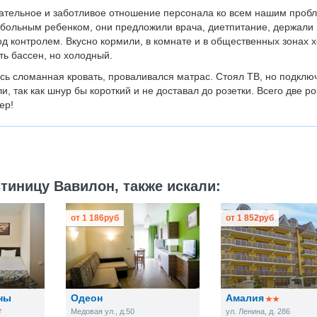
ательное и заботливое отношение персонала ко всем нашим проб
 больным ребенком, они предложили врача, диетпитание, держали
д контролем. Вкусно кормили, в комнате и в общественных зонах 
ть бассен, но холодный.
ь сломанная кровать, проваливался матрас. Стоял ТВ, но подклю
ли, так как шнур бы короткий и не доставал до розетки. Всего две ро
ер!
тиницу Вавилон, также искали:
от
1 186
руб
от
1 852
руб
ны
Одеон
Амалия
Медовая ул., д.50
ул. Ленина, д. 286