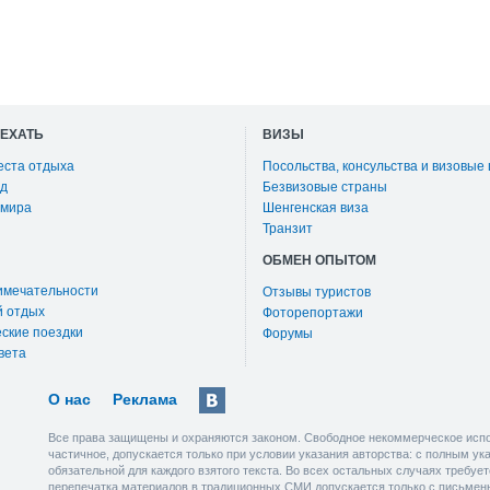
ОЕХАТЬ
ВИЗЫ
еста отдыха
Посольства, консульства и визовые
д
Безвизовые страны
 мира
Шенгенская виза
Транзит
ОБМЕН ОПЫТОМ
имечательности
Отзывы туристов
й отдых
Фоторепортажи
ские поездки
Форумы
вета
О нас
Реклама
Все права защищены и охраняются законом. Свободное некоммерческое испо
частичное, допускается только при условии указания авторства: с полным у
обязательной для каждого взятого текста. Во всех остальных случаях требу
перепечатка материалов в традиционных СМИ допускается только с письмен