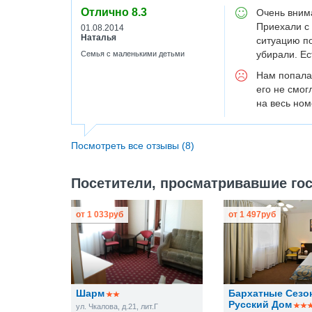
Отлично
8.3
Очень вним
Приехали с
01.08.2014
Наталья
ситуацию по
убирали. Ес
Семья с маленькими детьми
Нам попалас
его не смог
на весь ном
Посмотреть все отзывы (8)
Посетители, просматривавшие гос
от
1 033
руб
от
1 497
руб
Шарм
Бархатные Сезо
Русский Дом
ул. Чкалова, д.21, лит.Г