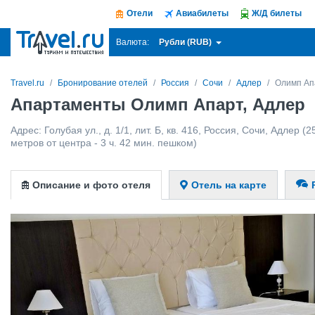
Отели
Авиабилеты
Ж/Д билеты
Рубли (RUB)
Валюта:
Travel.ru
Бронирование отелей
Россия
Сочи
Адлер
Олимп Ап
Апартаменты Олимп Апарт, Адлер
Адрес:
Голубая ул., д. 1/1, лит. Б, кв. 416
,
Россия
,
Сочи
,
Адлер
(25
метров от центра - 3 ч. 42 мин. пешком)
Описание и фото отеля
Отель на карте