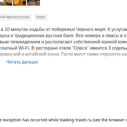
тей круглосуточно
Кафе
 в 10 минутах ходьбы от побережья Черного моря. К услуга
сауна и традиционная русская баня. Все номера и люксы в о
вым телевидением и располагают собственной ванной комн
латный Wi-Fi. В ресторане отеля "Олеся" имеется 3 отдел
раинской и китайской кухни. Гости могут также отдохнуть на
вляет бесплатную охраняемую парковку для гостей. Отель
Читать дальше
жного вокзала Адлера и в 10 минутах езды от аэропорта Ад
щий аквапарк, спортивный комплекс, развлекательный комп