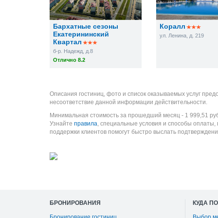
Бархатные сезоны
Коралл
Екатерининский
ул. Ленина, д. 219
Квартал
б-р. Надежд, д.8
Отлично 8.2
Описания гостиниц, фото и список оказываемых услуг пред
несоответствие данной информации действительности.
Минимальная стоимость за прошедший месяц -
1 999,51
ру
Узнайте
правила
, специальные условия и способы оплаты,
поддержки клиентов помогут быстро выслать подтверждени
БРОНИРОВАНИЯ
КУДА П
Бронирование гостиниц
Выбор м