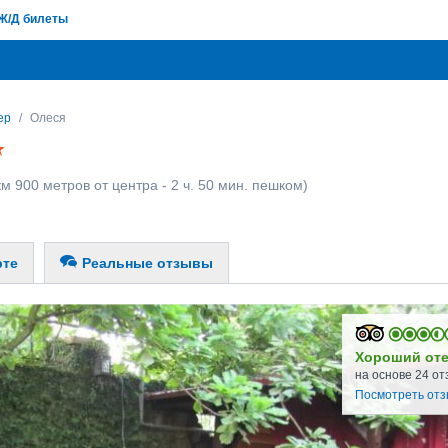
Ж/Д билеты
ер
Олеся
км 900 метров от центра - 2 ч. 50 мин. пешком)
рте
Реальные отзывы
Хороший от
на основе 24 от
Посмотреть от