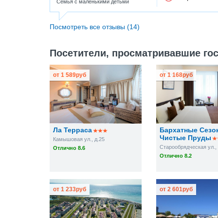
Семья с маленькими детьми
Посмотреть все отзывы (14)
Посетители, просматривавшие гос
от
1 589
руб
от
1 168
руб
Ла Терраса
Бархатные Сезо
Чистые Пруды
Камышовая ул., д.25
Старообрядческая ул., 
Отлично 8.6
Отлично 8.2
от
1 233
руб
от
2 601
руб