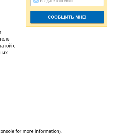
СООБЩИТЬ МНЕ!
м
теле
атой с
ьных
лера.
лекс,