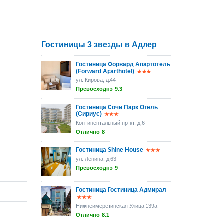
Гостиницы 3 звезды в Адлер
Гостиница Форвард Апартотель
(Forward Aparthotel)
ул. Кирова, д.44
Превосходно
9.3
Гостиница Сочи Парк Отель
(Сириус)
Континентальный пр-кт, д.6
Отлично
8
Гостиница Shine House
ул. Ленина, д.63
Превосходно
9
Гостиница Гостиница Адмирал
Нижнеимеретинская Улица 139а
Отлично
8.1