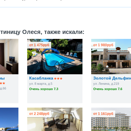
тиницу Олеся, также искали:
от
1 475
руб
от
1 980
руб
ны
Касабланка
Золотой Дельфи
ул. 8 марта, д.5
ул. Ленина, д.219
д.66
Очень хорошо 7.3
Очень хорошо 7.6
от
2 248
руб
от
1 161
руб