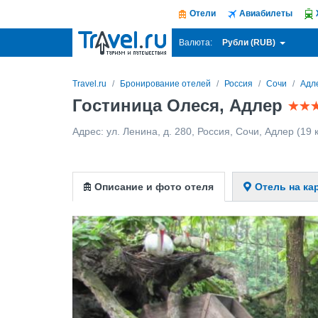
Отели
Авиабилеты
Рубли (RUB)
Валюта:
Travel.ru
Бронирование отелей
Россия
Сочи
Адл
Гостиница Олеся, Адлер
Адрес:
ул. Ленина, д. 280
,
Россия
,
Сочи
,
Адлер
(19 
Описание и фото отеля
Отель на ка