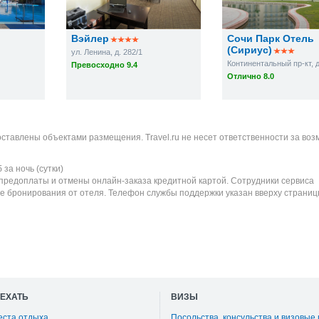
Вэйлер
Сочи Парк Отель
(Сириус)
ул. Ленина, д. 282/1
Континентальный пр-кт, д
Превосходно 9.4
Отлично 8.0
оставлены объектами размещения. Travel.ru не несет ответственности за во
б
за ночь (сутки)
 предоплаты и отмены онлайн-заказа кредитной картой. Сотрудники сервиса
е бронирования от отеля. Телефон службы поддержки указан вверху страниц
ОЕХАТЬ
ВИЗЫ
еста отдыха
Посольства, консульства и визовые