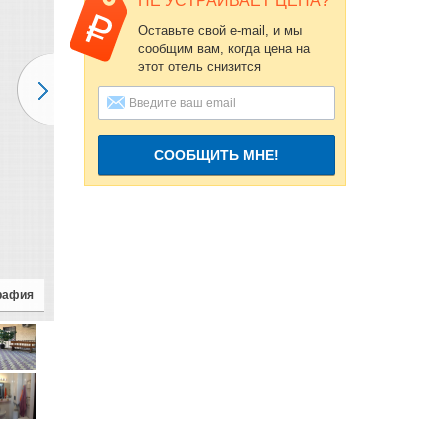
НЕ УСТРАИВАЕТ ЦЕНА?
Оставьте свой e-mail, и мы
сообщим вам, когда цена на
этот отель снизится
СООБЩИТЬ МНЕ!
рафия