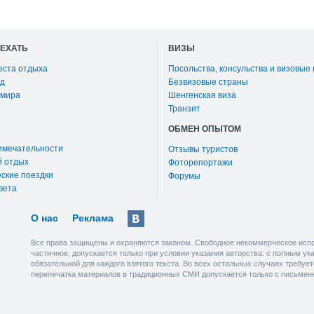
ОЕХАТЬ
ВИЗЫ
еста отдыха
Посольства, консульства и визовые
д
Безвизовые страны
 мира
Шенгенская виза
Транзит
ОБМЕН ОПЫТОМ
имечательности
Отзывы туристов
й отдых
Фоторепортажи
ские поездки
Форумы
вета
О нас
Реклама
Все права защищены и охраняются законом. Свободное некоммерческое испо
частичное, допускается только при условии указания авторства: с полным у
обязательной для каждого взятого текста. Во всех остальных случаях требу
перепечатка материалов в традиционных СМИ допускается только с письмен