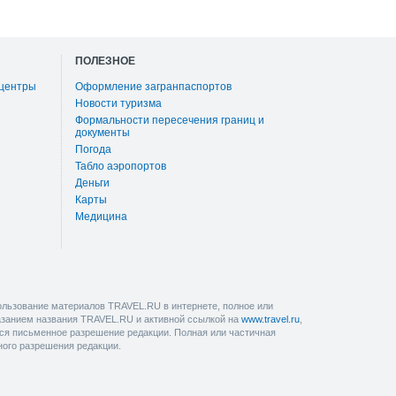
ПОЛЕЗНОЕ
 центры
Оформление загранпаспортов
Новости туризма
Формальности пересечения границ и
документы
Погода
Табло аэропортов
Деньги
Карты
Медицина
льзование материалов TRAVEL.RU в интернете, полное или
казанием названия TRAVEL.RU и активной ссылкой на
www.travel.ru
,
ется письменное разрешение редакции. Полная или частичная
ного разрешения редакции.