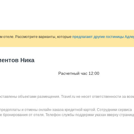
ом отеле. Рассмотрите варианты, которые
предлагают другие гостиницы Адле
ментов Ника
Расчетный час 12:00
оставлены объектами размещения. Travel.ru не несет ответственности за во
 предоплаты и отмены онлайн-заказа кредитной картой. Сотрудники сервиса
е бронирования от отеля. Телефон службы поддержки указан вверху страниц