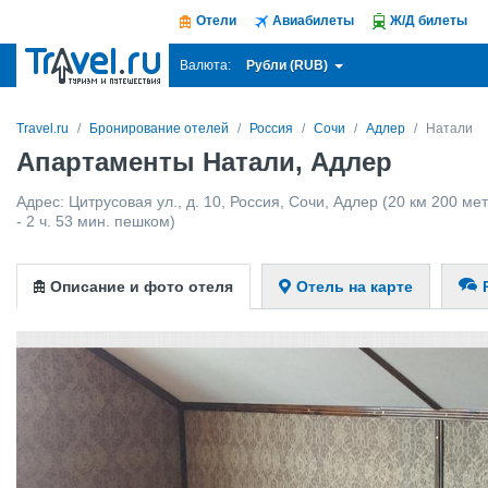
Отели
Авиабилеты
Ж/Д билеты
Рубли (RUB)
Валюта:
Travel.ru
Бронирование отелей
Россия
Сочи
Адлер
Натали
Апартаменты Натали, Адлер
Адрес:
Цитрусовая ул., д. 10
,
Россия
,
Сочи
,
Адлер
(20 км 200 мет
- 2 ч. 53 мин. пешком)
Описание и фото отеля
Отель на карте