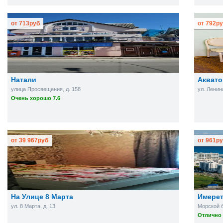
от
713
руб
от
792
ру
Натали
Аквато
улица Просвещения, д. 158
ул. Ленина
Очень хорошо 7.6
от
39 967
руб
от
961
ру
На Улице 8 Марта
Имерет
ул. 8 Марта, д. 13
Морской б
Отлично 