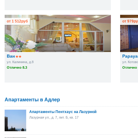
от
1 512
руб
от
979
ру
Ван
Papaya
ул. Калинина, д.8
ул. Котовс
Отлично 8.3
Отлично 
Апартаменты в Адлер
Апартаменты Пентхаус на Лазурной
Лазурная ул., д. 7, лит. Б, кв. 17