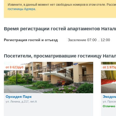
Извините, в данный момент нет свободных номеров в этом отеле. Расс
гостиницы Адлера
.
Время регистрации гостей апартаментов Натал
Регистрация гостей и отъезд
Заселение 07:00 .. 12:00
Посетители, просматривавшие гостиницу Натали
от
8 623
руб
от
1 975
Орхидея Парк
Экодо
ул. Ленина, д.217, лит.А
ул. Просв
Отлично 