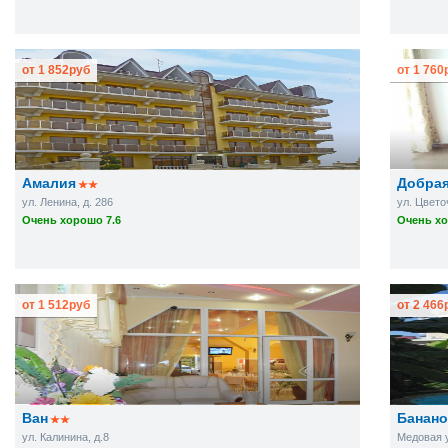
от
1 852
руб
от
1 760
Амалия
Добра
ул. Ленина, д. 286
ул. Цвето
Очень хорошо 7.6
Очень хо
от
1 512
руб
от
2 466
Ван
Банан
ул. Калинина, д.8
Медовая у