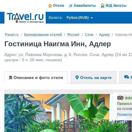
Отели
Авиабилеты
Ж/Д билеты
Рубли (RUB)
Валюта:
Travel.ru
Бронирование отелей
Россия
Сочи
Адлер
Наигма И
Гостиница Наигма Инн, Адлер
Адрес:
ул. Павлика Морозова, д. 6
,
Россия
,
Сочи
,
Адлер
(24 км 1
центра - 3 ч. 26 мин. пешком)
Описание и фото отеля
Отель на карте
Превосх
на основ
Посмотр