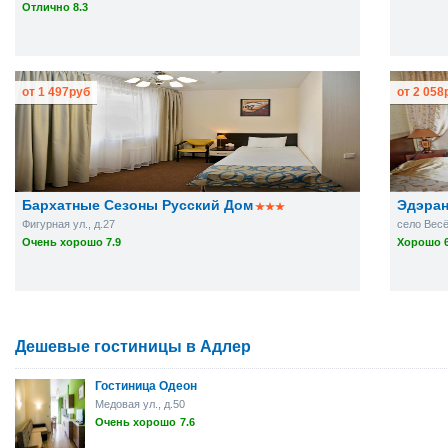
Отлично 8.3
от
1 497
руб
от
2 058
Бархатные Сезоны Русский Дом
Эдэра
Фигурная ул., д.27
село Весё
Очень хорошо 7.9
Хорошо 6
Дешевые гостиницы в Адлер
Гостиница Одеон
Медовая ул., д.50
Очень хорошо
7.6