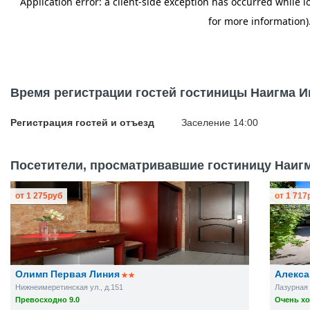
Время регистрации гостей гостиницы Наигма И
Регистрация гостей и отъезд
Заселение 14:00
Посетители, просматривавшие гостиницу Наигм
от
1 275
руб
от
1 717
Олимп Первая Линия
Алекса
Нижнеимеретинская ул., д.151
Лазурная 
Превосходно 9.0
Очень хо