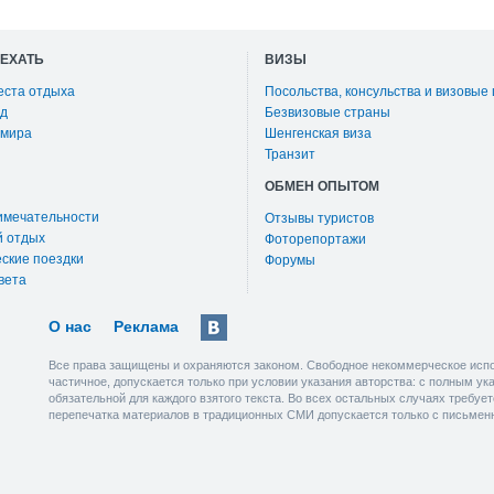
ОЕХАТЬ
ВИЗЫ
еста отдыха
Посольства, консульства и визовые
д
Безвизовые страны
 мира
Шенгенская виза
Транзит
ОБМЕН ОПЫТОМ
имечательности
Отзывы туристов
й отдых
Фоторепортажи
ские поездки
Форумы
вета
О нас
Реклама
Все права защищены и охраняются законом. Свободное некоммерческое испо
частичное, допускается только при условии указания авторства: с полным у
обязательной для каждого взятого текста. Во всех остальных случаях требу
перепечатка материалов в традиционных СМИ допускается только с письмен