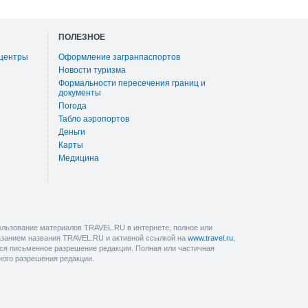
ПОЛЕЗНОЕ
 центры
Оформление загранпаспортов
Новости туризма
Формальности пересечения границ и
документы
Погода
Табло аэропортов
Деньги
Карты
Медицина
льзование материалов TRAVEL.RU в интернете, полное или
казанием названия TRAVEL.RU и активной ссылкой на
www.travel.ru
,
ется письменное разрешение редакции. Полная или частичная
ного разрешения редакции.