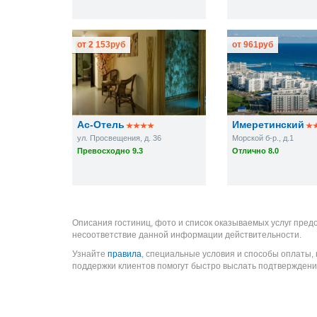
от
2 153
руб
от
961
руб
Ас-Отель
Имеретинский
ул. Просвещения, д. 36
Морской б-р., д.1
Превосходно 9.3
Отлично 8.0
Описания гостиниц, фото и список оказываемых услуг пред
несоответствие данной информации действительности.
Узнайте
правила
, специальные условия и способы оплаты,
поддержки клиентов помогут быстро выслать подтверждени