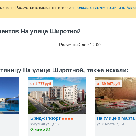
ом отеле. Рассмотрите варианты, которые
предлагают другие гостиницы Адле
ментов На улице Широтной
Расчетный час 12:00
тиницу На улице Широтной, также искали:
от
1 777
руб
от
39 967
руб
Бридж Резорт
На Улице 8 Марта
Фигурная ул., д.45
ул. 8 Марта, д. 13
Отлично 8.4