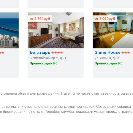
от
2 764
руб
от
2 060
руб
Богатырь
Shine House
Олимпийский пр-т., д.21
ул. Ленина, д.63
Превосходно 9.0
Превосходно 9.0
оставлены объектами размещения. Travel.ru не несет ответственности за во
 предоплаты и отмены онлайн-заказа кредитной картой. Сотрудники сервиса
е бронирования от отеля. Телефон службы поддержки указан вверху страниц