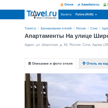
Отели
Авиабилеты
Рубли (RUB)
Валюта:
Travel.ru
Бронирование отелей
Россия
Сочи
Адл
Апартаменты На улице Шир
Адрес:
ул. Широтная, д. 46
,
Россия
,
Сочи
,
Адлер
(26
Описание и фото отеля
Отель на ка