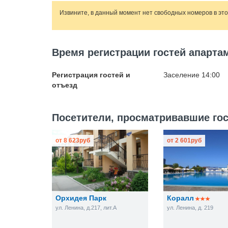
Извините, в данный момент нет свободных номеров в эт
Время регистрации гостей апарта
Регистрация гостей и
Заселение 14:00
отъезд
Посетители, просматривавшие гос
от
8 623
руб
от
2 601
руб
Орхидея Парк
Коралл
ул. Ленина, д.217, лит.А
ул. Ленина, д. 219