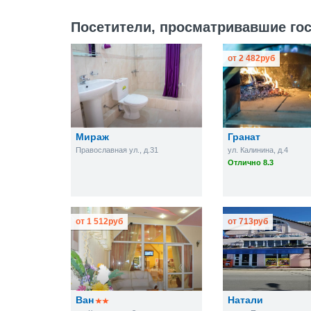
Посетители, просматривавшие гос
от
2 482
руб
Мираж
Гранат
Православная ул., д.31
ул. Калинина, д.4
Отлично 8.3
от
1 512
руб
от
713
руб
Ван
Натали