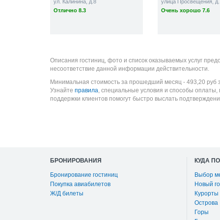
ул. Калинина, д.8
улица Просвещения, д.
Отлично 8.3
Очень хорошо 7.6
Описания гостиниц, фото и список оказываемых услуг пред
несоответствие данной информации действительности.
Минимальная стоимость за прошедший месяц -
493,20
руб
з
Узнайте
правила
, специальные условия и способы оплаты,
поддержки клиентов помогут быстро выслать подтверждени
БРОНИРОВАНИЯ
КУДА П
Бронирование гостиниц
Выбор м
Покупка авиабилетов
Новый го
Ж/Д билеты
Курорты
Острова
Горы