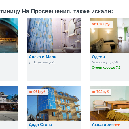
тиницу На Просвещения, также искали:
от
1 186
руб
Алекс и Мари
Одеон
ул. Крупской, д.28
Медовая ул., д.50
Очень хорошо 7.6
от
961
руб
от
792
руб
Дядя Степа
Акватория