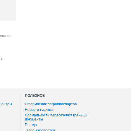
зможное
ы.
ПОЛЕЗНОЕ
 центры
Оформление загранпаспортов
Новости туризма
Формальности пересечения границ и
документы
Погода
Табло аэропортов