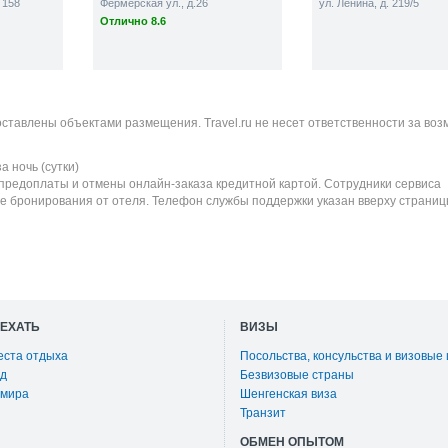
 158
Фермерская ул., д.26
ул. Ленина, д. 219/5
Отлично 8.6
оставлены объектами размещения. Travel.ru не несет ответственности за во
а ночь (сутки)
 предоплаты и отмены онлайн-заказа кредитной картой. Сотрудники сервиса
е бронирования от отеля. Телефон службы поддержки указан вверху страниц
ОЕХАТЬ
ВИЗЫ
еста отдыха
Посольства, консульства и визовые
д
Безвизовые страны
 мира
Шенгенская виза
Транзит
ОБМЕН ОПЫТОМ