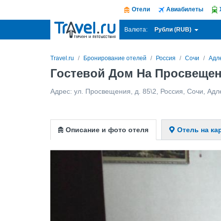
Отели
Авиабилеты
Рубли (RUB)
Валюта:
Travel.ru
Бронирование отелей
Россия
Сочи
Адл
Гостевой Дом На Просвещен
Адрес:
ул. Просвещения, д. 85\2
,
Россия
,
Сочи
,
Адл
Описание и фото отеля
Отель на ка