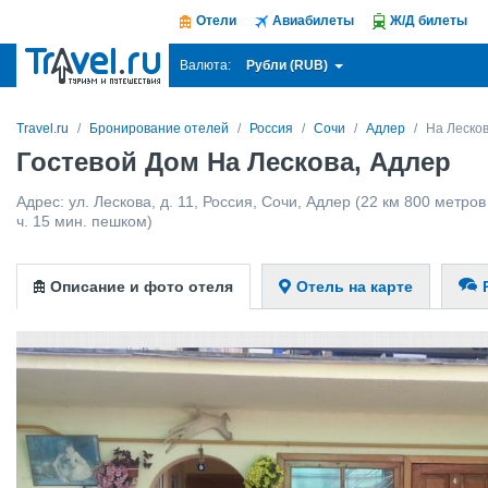
Отели
Авиабилеты
Ж/Д билеты
Рубли (RUB)
Валюта:
Travel.ru
Бронирование отелей
Россия
Сочи
Адлер
На Леско
Гостевой Дом На Лескова, Адлер
Адрес:
ул. Лескова, д. 11
,
Россия
,
Сочи
,
Адлер
(22 км 800 метров 
ч. 15 мин. пешком)
Описание и фото отеля
Отель на карте