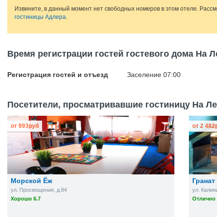
Извините, в данный момент нет свободных номеров в этом отеле. Расс
гостиницы Адлера
.
Время регистрации гостей гостевого дома На Л
Регистрация гостей и отъезд
Заселение 07:00
Посетители, просматривавшие гостиницу На Лес
от
993
руб
от
2 482
Морской Ёж
Гранат
ул. Просвещения, д.84
ул. Калин
Хорошо 6.7
Отлично 