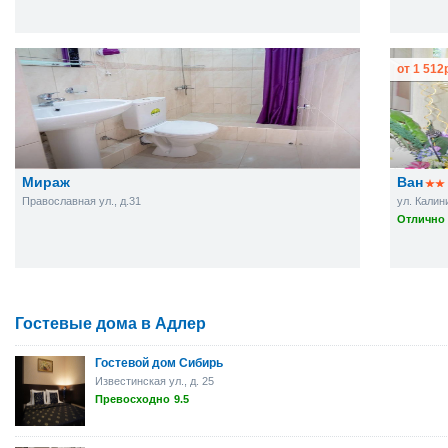
от
1 512
Мираж
Ван
Православная ул., д.31
ул. Калин
Отлично 
Гостевые дома в Адлер
Гостевой дом Сибирь
Известинская ул., д. 25
Превосходно
9.5