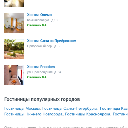
Хостел Олимп
Камышовая ул., д.13
Отлично
8.4
Хостел Сочи на Прибрежном
Прибрежный пер., д. 5
Хостел Freedom
ул. Просвещения, д. 84
Отлично
8.4
Гостиницы популярных городов
Гостиницы Москвы
,
Гостиницы Санкт-Петербурга
,
Гостиницы Каз
Гостиницы Нижнего Новгорода
,
Гостиницы Красноярска
,
Гостини
Описания гостиниц, фото и список оказываемых услуг предоставлены объе