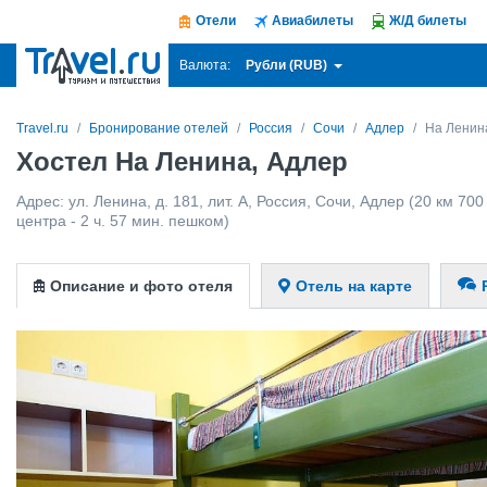
Отели
Авиабилеты
Ж/Д билеты
Рубли (RUB)
Валюта:
Travel.ru
Бронирование отелей
Россия
Сочи
Адлер
На Ленин
Хостел На Ленина, Адлер
Адрес:
ул. Ленина, д. 181, лит. А
,
Россия
,
Сочи
,
Адлер
(20 км 700
центра - 2 ч. 57 мин. пешком)
Описание и фото отеля
Отель на карте