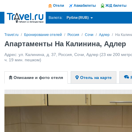
Отели
Авиабилеты
Ж/Д билеты
Рубли (RUB)
Валюта:
Travel.ru
Бронирование отелей
Россия
Сочи
Адлер
На Калин
Апартаменты На Калинина, Адлер
Адрес:
ул. Калинина, д. 37
,
Россия
,
Сочи
,
Адлер
(23 км 200 метро
ч. 19 мин. пешком)
Описание и фото отеля
Отель на карте