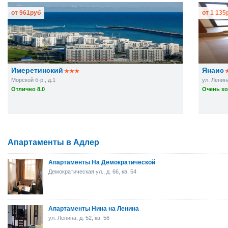
от
961
руб
от
1 135
Имеретинский
Янаис
Морской б-р., д.1
ул. Ленин
Отлично 8.0
Очень хо
Апартаменты в Адлер
Апартаменты На Демократической
Демократическая ул., д. 66, кв. 54
Апартаменты Нина на Ленина
ул. Ленина, д. 52, кв. 56