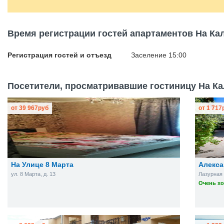
Время регистрации гостей апартаментов На Ка
Регистрация гостей и отъезд
Заселение 15:00
Посетители, просматривавшие гостиницу На Ка
от
39 967
руб
от
1 717
На Улице 8 Марта
Алекса
ул. 8 Марта, д. 13
Лазурная 
Очень хо