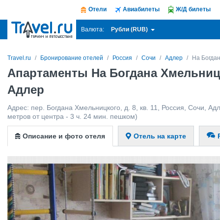
Отели
Авиабилеты
Ж/Д билеты
Рубли (RUB)
Валюта:
Travel.ru
Бронирование отелей
Россия
Сочи
Адлер
На Богда
Апартаменты На Богдана Хмельниц
Адлер
Адрес:
пер. Богдана Хмельницкого, д. 8, кв. 11
,
Россия
,
Сочи
,
Ад
метров от центра - 3 ч. 24 мин. пешком)
Описание и фото отеля
Отель на карте