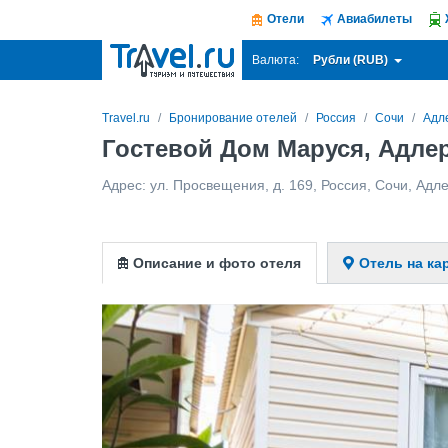
Отели
Авиабилеты
Рубли (RUB)
Валюта:
Travel.ru
Бронирование отелей
Россия
Сочи
Адл
Гостевой Дом Маруся, Адле
Адрес:
ул. Просвещения, д. 169
,
Россия
,
Сочи
,
Адл
Описание и фото отеля
Отель на ка