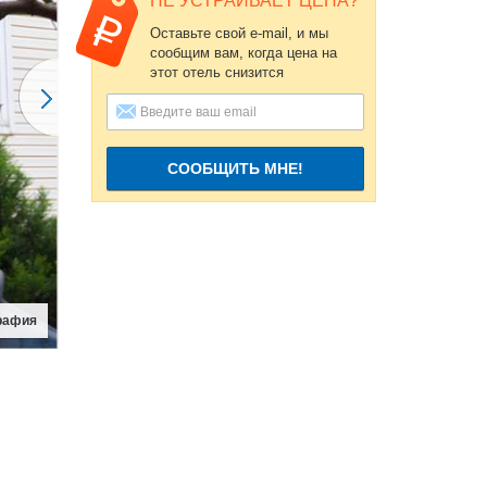
НЕ УСТРАИВАЕТ ЦЕНА?
Оставьте свой e-mail, и мы
сообщим вам, когда цена на
этот отель снизится
СООБЩИТЬ МНЕ!
рафия