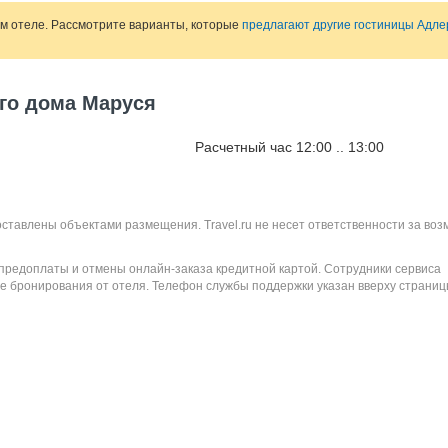
ом отеле. Рассмотрите варианты, которые
предлагают другие гостиницы Адле
ого дома Маруся
Расчетный час 12:00 .. 13:00
оставлены объектами размещения. Travel.ru не несет ответственности за во
 предоплаты и отмены онлайн-заказа кредитной картой. Сотрудники сервиса
е бронирования от отеля. Телефон службы поддержки указан вверху страниц