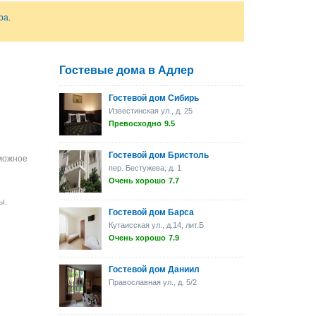
ра
.
Гостевые дома в Адлер
Гостевой дом Сибирь
Известинская ул., д. 25
Превосходно
9.5
Гостевой дом Бристоль
зможное
пер. Бестужева, д. 1
Очень хорошо
7.7
ы.
Гостевой дом Барса
Кутаисская ул., д.14, лит.Б
Очень хорошо
7.9
Гостевой дом Даниил
Православная ул., д. 5/2